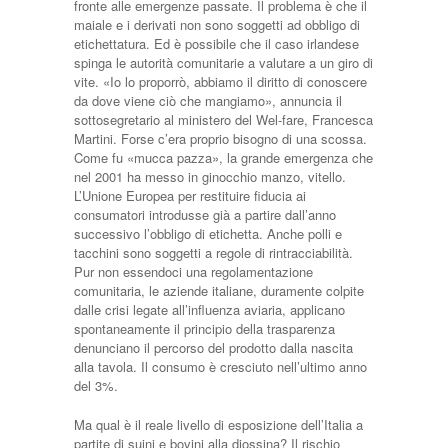
fronte alle emergenze passate. Il problema è che il
maiale e i derivati non sono soggetti ad obbligo di
etichettatura. Ed è possibile che il caso irlandese
spinga le autorità comunitarie a valutare a un giro di
vite. «Io lo proporrò, abbiamo il diritto di conoscere
da dove viene ciò che mangiamo», annuncia il
sottosegretario al ministero del Wel-fare, Francesca
Martini. Forse c’era proprio bisogno di una scossa.
Come fu «mucca pazza», la grande emergenza che
nel 2001 ha messo in ginocchio manzo, vitello.
L’Unione Europea per restituire fiducia ai
consumatori introdusse già a partire dall’anno
successivo l’obbligo di etichetta. Anche polli e
tacchini sono soggetti a regole di rintracciabilità.
Pur non essendoci una regolamentazione
comunitaria, le aziende italiane, duramente colpite
dalle crisi legate all’influenza aviaria, applicano
spontaneamente il principio della trasparenza
denunciano il percorso del prodotto dalla nascita
alla tavola. Il consumo è cresciuto nell’ultimo anno
del 3%.
Ma qual è il reale livello di esposizione dell’Italia a
partite di suini e bovini alla diossina? Il rischio