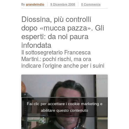
By
grandeindio
9 Dicembre 2008
0 Comments
Diossina, più controlli
dopo «mucca pazza». Gli
esperti: da noi paura
infondata
Il sottosegretario Francesca
Martini.: pochi rischi, ma ora
indicare l’origine anche per i suini
Fai clic per accettare i cookie marketing e
abilitare questo contenuto