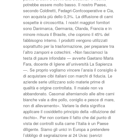
potrebbe essere molto basso. Il nostro Paese,
secondo Coldiretti, Fedagri-Confcooperative e Cia,
non acquista più dello 0,3%. La diffusione di carni
sospette è circoscritta. I nostri maggiori fornitori
sono Danimarca, Germania, Olanda, Francia e in
minore misura il Brasile, che coprono il 45% del
fabbisogno interno. I prodotti vengono utilizzati
soprattutto per la trasformazione, per preparare tra
l’altro zamponi e cotechini. «Non fasciamoci la
testa di paure infondate — avverte Gaetano Maria
Fara, docente di Igiene all’università La Sapienza
—. Se proprio vogliamo vincere l’ansia il consiglio è
di acquistare cibi italiani con marchi di fiducia. Le
aziende serie utilizzano solo materie prime di
qualità e origine controllata. Il maiale non va
abbandonato. Casomai alterniamolo alle altre carni
bianche vale a dire pollo, coniglio e pesce di mare,
non di allevamento». Variare la dieta significa
applicare il cosiddetto principio della «diluizione del
rischio». Per non contare il fatto che dal punto di
vista dei controlli sulla carne l’Italia è un Paese
diligente. Siamo gli unici in Europa a pretendere
l’obbligo di segnalazione ai 24 Uvac (servizi