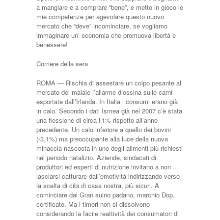
a mangiare e a comprare “bene”, e metto in gioco le
mie competenze per agevolare questo nuovo
mercato che “deve” incominciare, se vogliamo
immaginare un’ economia che promuova libertà e
benessere!
Corriere della sera
ROMA — Rischia di assestare un colpo pesante al
mercato del maiale l’allarme diossina sulle carni
esportate dall’Irlanda. In Italia i consumi erano già
in calo. Secondo i dati Ismea già nel 2007 c’è stata
una flessione di circa l’1% rispetto all’anno
precedente. Un calo inferiore a quello dei bovini
(-3,1%) ma preoccupante alla luce della nuova
minaccia nascosta in uno degli alimenti più richiesti
nel periodo natalizio. Aziende, sindacati di
produttori ed esperti di nutrizione invitano a non
lasciarsi catturare dall’emotività indirizzando verso
la scelta di cibi di casa nostra, più sicuri. A
cominciare dal Gran suino padano, marchio Dop,
certificato. Ma i timori non si dissolvono
considerando la facile reattività dei consumatori di