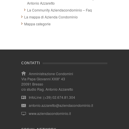
Antonio Azzaretto
La Community Aziendacondominio – Faq
La mappa di Azienda Condominio
Mappa categorie
CONTATTI
Amministrazione Condomini
Via Papa Giovanni XXIII° 43
20091 Bresso
c/o studio Rag. Antonio Azzaretto
InfoLine: (+39) 02.674.81.304
antonio.azzaretto@aziendacondominio.it
www.aziendacondominio.it