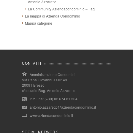
Antonio Azzaretto
La Community Aziendacondominio – Faq
La mappa di Azienda Condominio
Mappa categorie
CONTATTI
Amministrazione Condomini
Via Papa Giovanni XXIII° 43
20091 Bresso
c/o studio Rag. Antonio Azzaretto
InfoLine: (+39) 02.674.81.304
antonio.azzaretto@aziendacondominio.it
www.aziendacondominio.it
SOCIAL NETWORK