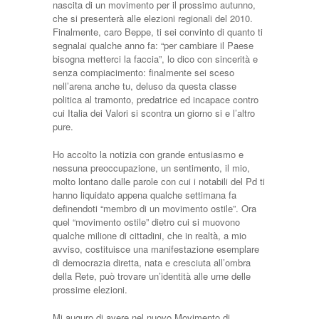
nascita di un movimento per il prossimo autunno,
che si presenterà alle elezioni regionali del 2010.
Finalmente, caro Beppe, ti sei convinto di quanto ti
segnalai qualche anno fa: “per cambiare il Paese
bisogna metterci la faccia”, lo dico con sincerità e
senza compiacimento: finalmente sei sceso
nell’arena anche tu, deluso da questa classe
politica al tramonto, predatrice ed incapace contro
cui Italia dei Valori si scontra un giorno si e l’altro
pure.
Ho accolto la notizia con grande entusiasmo e
nessuna preoccupazione, un sentimento, il mio,
molto lontano dalle parole con cui i notabili del Pd ti
hanno liquidato appena qualche settimana fa
definendoti “membro di un movimento ostile”. Ora
quel “movimento ostile” dietro cui si muovono
qualche milione di cittadini, che in realtà, a mio
avviso, costituisce una manifestazione esemplare
di democrazia diretta, nata e cresciuta all’ombra
della Rete, può trovare un’identità alle urne delle
prossime elezioni.
Mi auguro di avere nel nuovo Movimento di