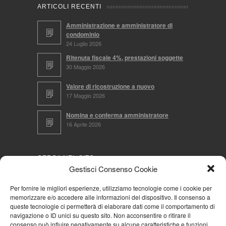
ARTICOLI RECENTI
Amministrazione e amministratore di
condominio
24 Luglio 2026
Ritenuta fiscale 4%, prestazioni soggette
30 Maggio 2026
Valore di ricostruzione a nuovo
17 Maggio 2026
Nomina e conferma amministratore
16 Aprile 2026
CERCA NEL SITO
Gestisci Consenso Cookie
Per fornire le migliori esperienze, utilizziamo tecnologie come i cookie per
memorizzare e/o accedere alle informazioni del dispositivo. Il consenso a
NAVIGA PER
queste tecnologie ci permetterà di elaborare dati come il comportamento di
navigazione o ID unici su questo sito. Non acconsentire o ritirare il
Mappa completa
consenso può influire negativamente su alcune caratteristiche e funzioni.