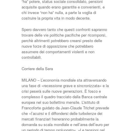
“ha” potere, status sociale consolidato, pensioni
acquisite quando erano garantite e convenienti, e
chi invece “non ha” nulla, a parte la voglia di
costruire la propria vita in modo decente.
Spero davvero tanto che questi confronti sapranno
trovare delle vie politiche pacifiche per ricomporsi,
perchè altrimenti potrebbero crearsi presto delle
nuove forze di opposizione che potrebbero
assumere dei comportamenti violenti e non
controllabili.
Corriere della Sera
MILANO – L’economia mondiale sta attraversando
una fase di «recessione grave e sincronizzata» e la
crisi peserà sulle nuove generazioni. È fosco e
complesso il quadro tracciato dalla Banca centrale
europea nel suo bollettino mensile. L’istituto di
Francoforte guidato da Jean-Claude Trichet prevede
che «l’acuirsi e il diffondersi delle turbolenze dei
mercati finanziari freneranno probabilmente la
domanda su scala mondiale e nell’area dell’euro per
un periodo di tempo prolungato». «Le tensioni nel