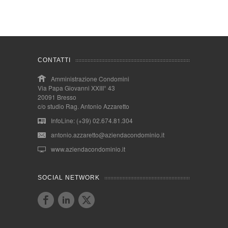
CONTATTI
Amministrazione Condomini
Via Papa Giovanni XXIII° 43
20091 Bresso
c/o studio Rag. Antonio Azzaretto
InfoLine: (+39) 02.674.81.304
antonio.azzaretto@aziendacondominio.it
www.aziendacondominio.it
SOCIAL NETWORK