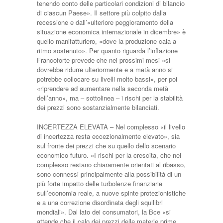
tenendo conto delle particolari condizioni di bilancio
di ciascun Paese». Il settore più colpito dalla
recessione e dall’«ulteriore peggioramento della
situazione economica internazionale in dicembre» è
quello manifatturiero, «dove la produzione cala a
ritmo sostenuto». Per quanto riguarda l’inflazione
Francoforte prevede che nei prossimi mesi «si
dovrebbe ridurre ulteriormente e a metà anno si
potrebbe collocare su livelli molto bassi», per poi
«riprendere ad aumentare nella seconda metà
dell’anno», ma – sottolinea – i rischi per la stabilità
dei prezzi sono sostanzialmente bilanciati.
INCERTEZZA ELEVATA – Nel complesso «il livello
di incertezza resta eccezionalmente elevato», sia
sul fronte dei prezzi che su quello dello scenario
economico futuro. «I rischi per la crescita, che nel
complesso restano chiaramente orientati al ribasso,
sono connessi principalmente alla possibilità di un
più forte impatto delle turbolenze finanziarie
sull’economia reale, a nuove spinte protezionistiche
e a una correzione disordinata degli squilibri
mondiali». Dal lato dei consumatori, la Bce «si
attende che il calo dei prezzi delle materie prime