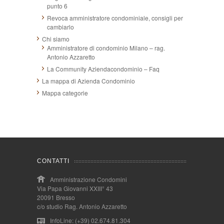
punto 6
Revoca amministratore condominiale, consigli per
cambiarlo
Chi siamo
Amministratore di condominio Milano – rag.
Antonio Azzaretto
La Community Aziendacondominio – Faq
La mappa di Azienda Condominio
Mappa categorie
CONTATTI
Amministrazione Condomini
Via Papa Giovanni XXIII° 43
20091 Bresso
c/o studio Rag. Antonio Azzaretto
InfoLine: (+39) 02.674.81.304