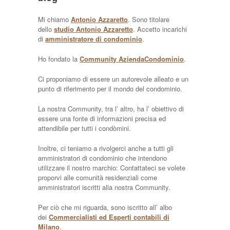
Mi chiamo
Antonio Azzaretto
. Sono titolare
dello
studio Antonio Azzaretto
. Accetto incarichi
di
amministratore di condominio
.
Ho fondato la
Community AziendaCondominio
.
Ci proponiamo di essere un autorevole alleato e un
punto di riferimento per il mondo del condominio.
La nostra Community, tra l’ altro, ha l’ obiettivo di
essere una fonte di informazioni precisa ed
attendibile per tutti i condòmini.
Inoltre, ci teniamo a rivolgerci anche a tutti gli
amministratori di condominio che intendono
utilizzare il nostro marchio: Contattateci se volete
proporvi alle comunità residenziali come
amministratori iscritti alla nostra Community.
Per ciò che mi riguarda, sono iscritto all’ albo
dei
Commercialisti ed Esperti contabili di
Milano
.