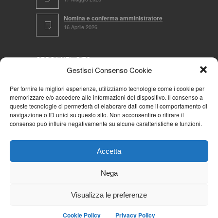
Nomina e conferma amministratore
16 Aprile 2026
CERCA NEL SITO
Gestisci Consenso Cookie
Per fornire le migliori esperienze, utilizziamo tecnologie come i cookie per
memorizzare e/o accedere alle informazioni del dispositivo. Il consenso a
NAVIGA PER
queste tecnologie ci permetterà di elaborare dati come il comportamento di
navigazione o ID unici su questo sito. Non acconsentire o ritirare il
Mappa completa
consenso può influire negativamente su alcune caratteristiche e funzioni.
Mappa categorie
Cookie Policy (UE)
Accetta
Privacy Policy
Forum
Nega
Iscriviti alla Community AziendaCondominio
Visualizza le preferenze
Cookie Policy
Privacy Policy
© 2026
La Community AziendaCondominio