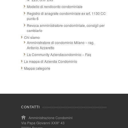
Modello di rendiconto condominiale
Registro di anagrafe condominiale ex art. 1130 CC
punto 6
Revoca amministratore condominiale, consigli per
cambiarlo
Chi siamo
Amministratore di condominio Milano – rag.
Antonio Azzaretto
La Community Aziendacondominio – Faq
La mappa di Azienda Condominio
Mappa categorie
CONTATTI
Amministrazione Condomini
Via Papa Giovanni XXIII° 43
20091 Bresso