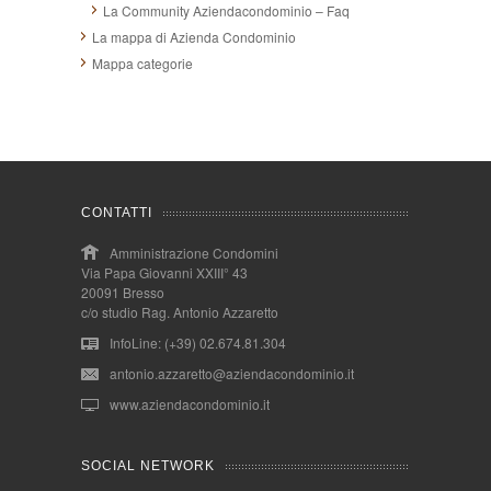
La Community Aziendacondominio – Faq
La mappa di Azienda Condominio
Mappa categorie
CONTATTI
Amministrazione Condomini
Via Papa Giovanni XXIII° 43
20091 Bresso
c/o studio Rag. Antonio Azzaretto
InfoLine: (+39) 02.674.81.304
antonio.azzaretto@aziendacondominio.it
www.aziendacondominio.it
SOCIAL NETWORK