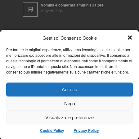
Nomina e conferma amministratore
16 Aprile 2026
CERCA NEL SITO
Gestisci Consenso Cookie
Per fornire le migliori esperienze, utilizziamo tecnologie come i cookie per
memorizzare e/o accedere alle informazioni del dispositivo. Il consenso a
NAVIGA PER
queste tecnologie ci permetterà di elaborare dati come il comportamento di
navigazione o ID unici su questo sito. Non acconsentire o ritirare il
Mappa completa
consenso può influire negativamente su alcune caratteristiche e funzioni.
Mappa categorie
Cookie Policy (UE)
Accetta
Privacy Policy
Forum
Nega
Iscriviti alla Community AziendaCondominio
Visualizza le preferenze
Cookie Policy
Privacy Policy
© 2026
La Community AziendaCondominio