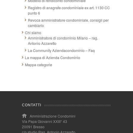
Modello di rendiconto condominiale
Registro di anagrafe condominiale ex art. 1130 CC
punto 6
Revoca amministratore condominiale, consigli per
cambiarlo
Chi siamo
Amministratore di condominio Milano – rag.
Antonio Azzaretto
La Community Aziendacondominio – Faq
La mappa di Azienda Condominio
Mappa categorie
CONTATTI
Amministrazione Condomini
Via Papa Giovanni XXIII° 43
20091 Bresso
c/o studio Rag. Antonio Azzaretto