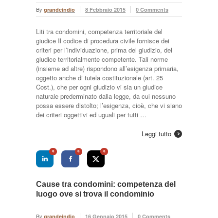
By
grandeindio
8 Febbraio 2015
0 Comments
Liti tra condomini, competenza territoriale del
giudice Il codice di procedura civile fornisce dei
criteri per l’individuazione, prima del giudizio, del
giudice territorialmente competente. Tali norme
(insieme ad altre) rispondono all’esigenza primaria,
oggetto anche di tutela costituzionale (art. 25
Cost.), che per ogni giudizio vi sia un giudice
naturale prederminato dalla legge, da cui nessuno
possa essere distolto; l’esigenza, cioè, che vi siano
dei criteri oggettivi ed uguali per tutti …
Leggi tutto
0
0
0
Cause tra condomini: competenza del
luogo ove si trova il condominio
By
grandeindio
16 Gennaio 2015
0 Comments