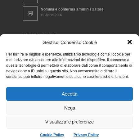
Nomina e conferma amministratore
16 Aprile 2026
CERCA NEL SITO
Gestisci Consenso Cookie
Per fornire le migliori esperienze, utilizziamo tecnologie come i cookie per
memorizzare e/o accedere alle informazioni del dispositivo. Il consenso a
NAVIGA PER
queste tecnologie ci permetterà di elaborare dati come il comportamento di
navigazione o ID unici su questo sito. Non acconsentire o ritirare il
Mappa completa
consenso può influire negativamente su alcune caratteristiche e funzioni.
Mappa categorie
Cookie Policy (UE)
Accetta
Privacy Policy
Forum
Nega
Iscriviti alla Community AziendaCondominio
Visualizza le preferenze
Cookie Policy
Privacy Policy
© 2026
La Community AziendaCondominio