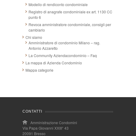
Modello di rendiconto condominiale
Registro di anagrafe condominiale ex art. 1130 CC
punto 6
Revoca amministratore condominiale, consigli per
cambiarlo
Chi siamo
Amministratore di condominio Milano – rag.
Antonio Azzaretto
La Community Aziendacondominio – Faq
La mappa di Azienda Condominio
Mappa categorie
CONTATTI
Amministrazione Condomini
Via Papa Giovanni XXIII° 43
20091 Bresso