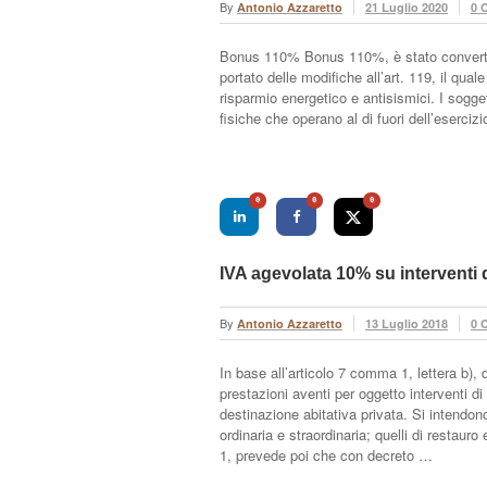
By
Antonio Azzaretto
21 Luglio 2020
0 
Bonus 110% Bonus 110%, è stato convertito 
portato delle modifiche all’art. 119, il qual
risparmio energetico e antisismici. I sogg
fisiche che operano al di fuori dell’eserciz
0
0
0
IVA agevolata 10% su interventi d
By
Antonio Azzaretto
13 Luglio 2018
0 
In base all’articolo 7 comma 1, lettera b)
prestazioni aventi per oggetto interventi di
destinazione abitativa privata. Si intendono
ordinaria e straordinaria; quelli di restaur
1, prevede poi che con decreto …