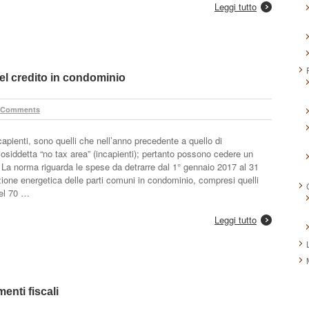
Leggi tutto
el credito in condominio
 Comments
capienti, sono quelli che nell’anno precedente a quello di
cosiddetta “no tax area” (incapienti); pertanto possono cedere un
e. La norma riguarda le spese da detrarre dal 1° gennaio 2017 al 31
azione energetica delle parti comuni in condominio, compresi quelli
del 70 …
Leggi tutto
enti fiscali