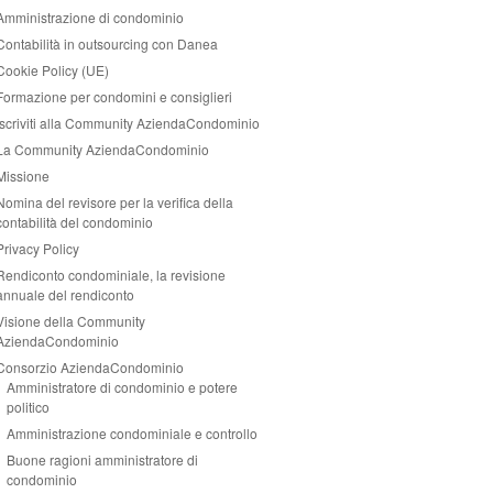
Amministrazione di condominio
Contabilità in outsourcing con Danea
Cookie Policy (UE)
Formazione per condomini e consiglieri
Iscriviti alla Community AziendaCondominio
La Community AziendaCondominio
Missione
Nomina del revisore per la verifica della
contabilità del condominio
Privacy Policy
Rendiconto condominiale, la revisione
annuale del rendiconto
Visione della Community
AziendaCondominio
Consorzio AziendaCondominio
Amministratore di condominio e potere
politico
Amministrazione condominiale e controllo
Buone ragioni amministratore di
condominio