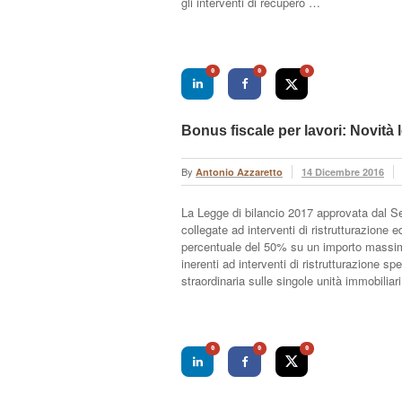
gli interventi di recupero …
0
0
0
Bonus fiscale per lavori: Novità l
By
Antonio Azzaretto
14 Dicembre 2016
La Legge di bilancio 2017 approvata dal Se
collegate ad interventi di ristrutturazione
percentuale del 50% su un importo massimo 
inerenti ad interventi di ristrutturazione sp
straordinaria sulle singole unità immobiliar
0
0
0