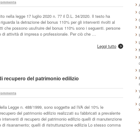
Comments
nella legge 17 luglio 2020 n. 77 il D.L. 34/2020. Il testo ha
e riguarda la detrazione del bonus 110% per gli interventi rivolti al
etti che possono usufruire del bonus 110% sono i seguenti. persone
io di attività di impresa o professionale. Per ciò che …
Leggi tutto
i recupero del patrimonio edilizio
Comments
, della Legge n. 488/1999, sono soggette ad IVA del 10% le
 recupero del patrimonio edilizio realizzati su fabbricati a prevalente
 interventi di recupero del patrimonio edilizio quelli di manutenzione
o e di risanamento; quelli di ristrutturazione edilizia Lo stesso comma