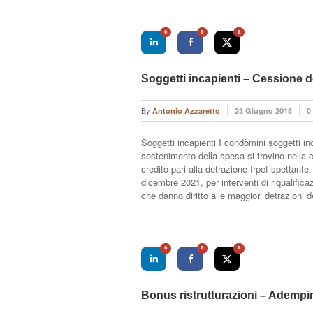
0
0
0
Soggetti incapienti – Cessione d
By
Antonio Azzaretto
23 Giugno 2018
0
Soggetti incapienti I condòmini soggetti in
sostenimento della spesa si trovino nella 
credito pari alla detrazione Irpef spettant
dicembre 2021, per interventi di riqualific
che danno diritto alle maggiori detrazioni 
0
0
0
Bonus ristrutturazioni – Adempim