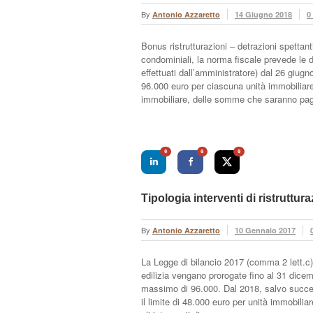
By
Antonio Azzaretto
14 Giugno 2018
0
Bonus ristrutturazioni – detrazioni spettanti
condominiali, la norma fiscale prevede le 
effettuati dall’amministratore) dal 26 giu
96.000 euro per ciascuna unità immobiliare
immobiliare, delle somme che saranno pa
0
0
0
Tipologia interventi di ristruttu
By
Antonio Azzaretto
10 Gennaio 2017
La Legge di bilancio 2017 (comma 2 lett.c) 
edilizia vengano prorogate fino al 31 dic
massimo di 96.000. Dal 2018, salvo succes
il limite di 48.000 euro per unità immobiliar