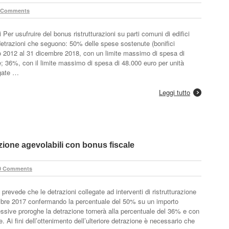
 Comments
 Per usufruire del bonus ristrutturazioni su parti comuni di edifici
detrazioni che seguono: 50% delle spese sostenute (bonifici
gno 2012 al 31 dicembre 2018, con un limite massimo di spesa di
; 36%, con il limite massimo di spesa di 48.000 euro per unità
gate …
Leggi tutto
razione agevolabili con bonus fiscale
0 Comments
prevede che le detrazioni collegate ad interventi di ristrutturazione
embre 2017 confermando la percentuale del 50% su un importo
sive proroghe la detrazione tornerà alla percentuale del 36% e con
e. Ai fini dell’ottenimento dell’ulteriore detrazione è necessario che