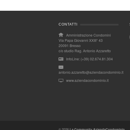
CONTATTI
Amministrazione Condomini
Via Papa Giovanni XXIII° 43
20091 Bresso
c/o studio Rag. Antonio Azzaretto
InfoLine: (+39) 02.674.81.304
antonio.azzaretto@aziendacondominio.it
www.aziendacondominio.it
© 2026
La Community AziendaCondominio