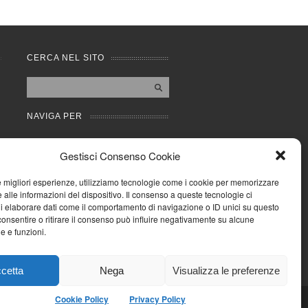
CERCA NEL SITO
NAVIGA PER
Mappa completa
Gestisci Consenso Cookie
Mappa categorie
Cookie Policy (UE)
le migliori esperienze, utilizziamo tecnologie come i cookie per memorizzare
Privacy Policy
 alle informazioni del dispositivo. Il consenso a queste tecnologie ci
i elaborare dati come il comportamento di navigazione o ID unici su questo
Forum
consentire o ritirare il consenso può influire negativamente su alcune
Iscriviti alla Community
he e funzioni.
AziendaCondominio
cetta
Nega
Visualizza le preferenze
Cookie Policy
Privacy Policy