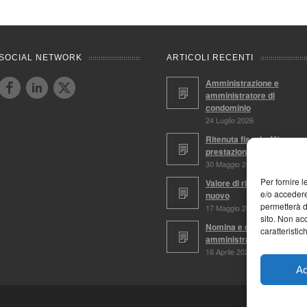
SOCIAL NETWORK
ARTICOLI RECENTI
Amministrazione e
amministratore di
condominio
24 Luglio 2026
Ritenuta fiscale 4%,
prestazioni soggette
30 Maggio 2026
Per fornire 
Valore di ricostruzione a
e/o accedere
nuovo
permetterà d
17 Maggio 2026
sito. Non ac
Nomina e conferma
caratteristic
amministratore
16 Aprile 2026
Ac