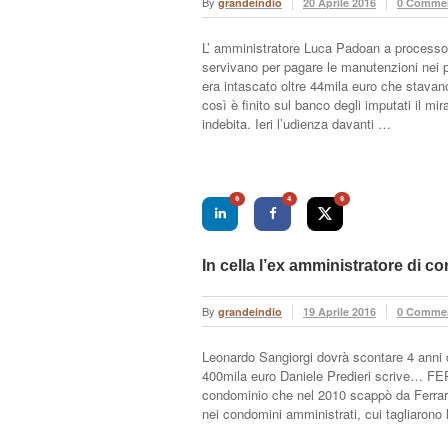
By
grandeindio
20 Aprile 2016
0 Comme
L’ amministratore Luca Padoan a processo p
servivano per pagare le manutenzioni nei
era intascato oltre 44mila euro che stavan
così è finito sul banco degli imputati il 
indebita. Ieri l’udienza davanti …
0
4
0
In cella l’ex amministratore di 
By
grandeindio
19 Aprile 2016
0 Comme
Leonardo Sangiorgi dovrà scontare 4 anni di
400mila euro Daniele Predieri scrive… FE
condominio che nel 2010 scappò da Ferrara
nei condomini amministrati, cui tagliarono