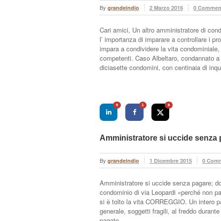
By
grandeindio
2 Marzo 2016
0 Commen
Cari amici, Un altro amministratore di con
l’ importanza di imparare a controllare i 
impara a condividere la vita condominiale,
competenti. Caso Albeltaro, condannato a 4 
diciasette condomini, con centinaia di inqu
0
1
0
Amministratore si uccide senza p
By
grandeindio
1 Dicembre 2015
0 Com
Amministratore si uccide senza pagare; dod
condominio di via Leopardi «perché non paga
si è tolto la vita CORREGGIO. Un intero p
generale, soggetti fragili, al freddo durant
pagato …