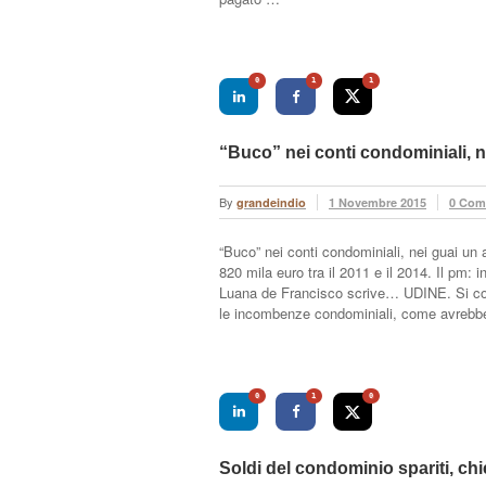
0
1
1
“Buco” nei conti condominiali, 
By
grandeindio
1 Novembre 2015
0 Com
“Buco” nei conti condominiali, nei guai un
820 mila euro tra il 2011 e il 2014. Il pm: 
Luana de Francisco scrive… UDINE. Si com
le incombenze condominiali, come avrebbe 
0
1
0
Soldi del condominio spariti, chie