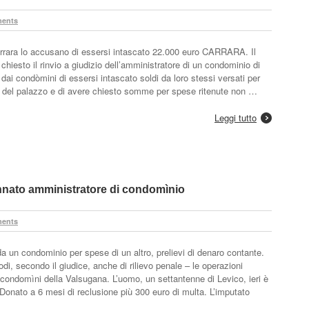
ents
Carrara lo accusano di essersi intascato 22.000 euro CARRARA. Il
chiesto il rinvio a giudizio dell’amministratore di un condominio di
 dai condòmini di essersi intascato soldi da loro stessi versati per
ne del palazzo e di avere chiesto somme per spese ritenute non …
Leggi tutto
nnato amministratore di condomìnio
ents
a un condominio per spese di un altro, prelievi di denaro contante.
di, secondo il giudice, anche di rilievo penale – le operazioni
 condomìni della Valsugana. L’uomo, un settantenne di Levico, ieri è
onato a 6 mesi di reclusione più 300 euro di multa. L’imputato