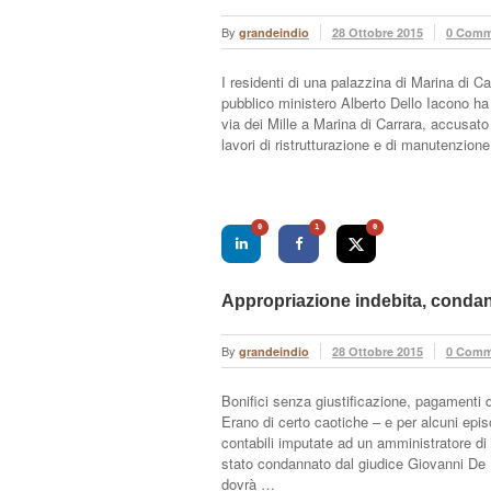
By
grandeindio
28 Ottobre 2015
0 Comm
I residenti di una palazzina di Marina di 
pubblico ministero Alberto Dello Iacono ha 
via dei Mille a Marina di Carrara, accusato
lavori di ristrutturazione e di manutenzio
0
1
0
Appropriazione indebita, conda
By
grandeindio
28 Ottobre 2015
0 Comm
Bonifici senza giustificazione, pagamenti d
Erano di certo caotiche – e per alcuni episo
contabili imputate ad un amministratore di
stato condannato dal giudice Giovanni De D
dovrà …