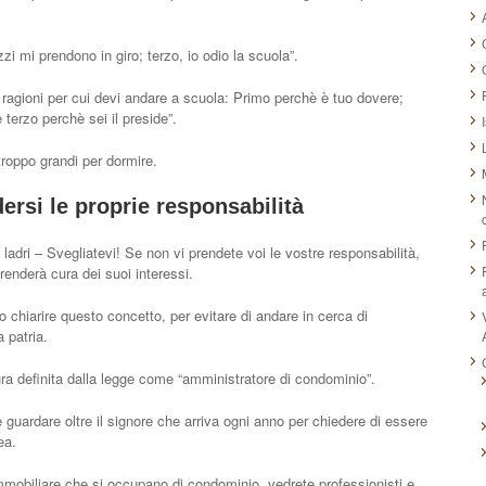
zi mi prendono in giro; terzo, io odio la scuola”.
re ragioni per cui devi andare a scuola: Primo perchè è tuo dovere;
terzo perchè sei il preside”.
 troppo grandi per dormire.
rsi le proprie responsabilità
adri – Svegliatevi! Se non vi prendete voi le vostre responsabilità,
renderà cura dei suoi interessi.
 chiarire questo concetto, per evitare di andare in cerca di
 patria.
gura definita dalla legge come “amministratore di condominio”.
te guardare oltre il signore che arriva ogni anno per chiedere di essere
ea.
immobiliare che si occupano di condominio, vedrete professionisti e