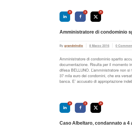
0
1
0
Amministratore di condominio s
By
grandeindio
8 Marzo 2016
0 Commen
Amministratore di condominio sparito accus
documentazione. Risulta per il momento irre
difesa BELLUNO. L’amministratore non si t
37 mila euro dei condomini, che era versat
banca. E’ accusato di appropriazione inde
0
2
0
Caso Albeltaro, condannato a 4 a