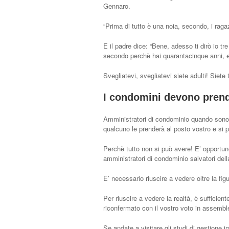
Gennaro.
“Prima di tutto è una noia, secondo, i ragaz
E il padre dice: “Bene, adesso ti dirò io t
secondo perchè hai quarantacinque anni, e 
Svegliatevi, svegliatevi siete adulti! Siete
I condomini devono prende
Amministratori di condominio quando sono l
qualcuno le prenderà al posto vostro e si p
Perchè tutto non si può avere! E’ opportuno
amministratori di condominio salvatori della
E’ necessario riuscire a vedere oltre la fi
Per riuscire a vedere la realtà, è sufficien
riconfermato con il vostro voto in assembl
Se andate a visitare gli studi di gestione 