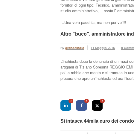
fornitori di ogni tipo: Tecnico, amministrat
studio amministrativo, …ossia l’ amministr
…Una vera pacchia, ma non per voi!!!
Altro “buco”, amministratore in
By
grandeindio
11 Maggio 2016
0 Comm
L’inchiesta dopo la denuncia di un maxi con
artigiani di Tiziano Soresina REGGIO EMIL
poi la rabbia che monta e si tramuta in una
procura che apre un’inchiesta ed ora l’iscri
3
3
1
Si intasca 44mila euro dei condo