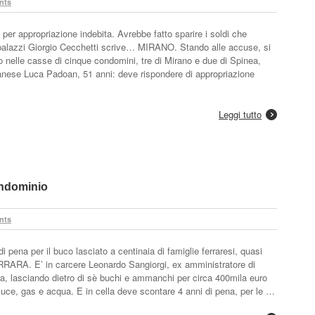
nts
er appropriazione indebita. Avrebbe fatto sparire i soldi che
 palazzi Giorgio Cecchetti scrive… MIRANO. Stando alle accuse, si
o nelle casse di cinque condomini, tre di Mirano e due di Spinea,
miranese Luca Padoan, 51 anni: deve rispondere di appropriazione
Leggi tutto
condominio
nts
 pena per il buco lasciato a centinaia di famiglie ferraresi, quasi
RRARA. E’ in carcere Leonardo Sangiorgi, ex amministratore di
, lasciando dietro di sè buchi e ammanchi per circa 400mila euro
 luce, gas e acqua. E in cella deve scontare 4 anni di pena, per le …