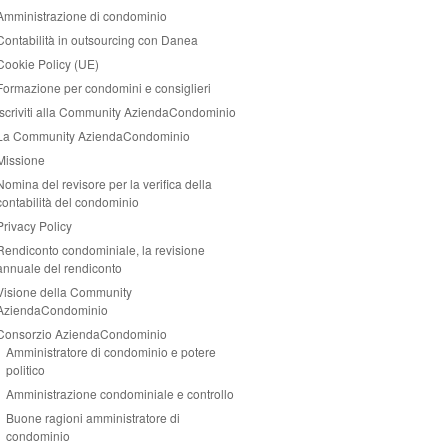
Amministrazione di condominio
Contabilità in outsourcing con Danea
Cookie Policy (UE)
Formazione per condomini e consiglieri
Iscriviti alla Community AziendaCondominio
La Community AziendaCondominio
Missione
Nomina del revisore per la verifica della
contabilità del condominio
Privacy Policy
Rendiconto condominiale, la revisione
annuale del rendiconto
Visione della Community
AziendaCondominio
Consorzio AziendaCondominio
Amministratore di condominio e potere
politico
Amministrazione condominiale e controllo
Buone ragioni amministratore di
condominio