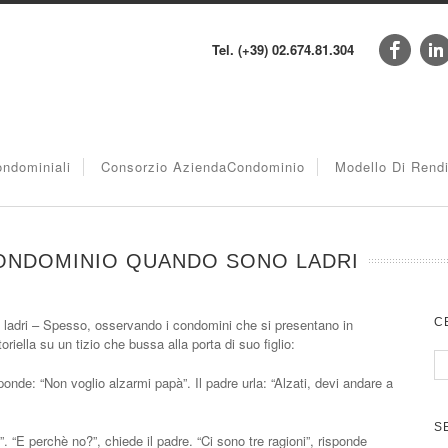
Tel. (+39) 02.674.81.304
ndominiali
Consorzio AziendaCondominio
Modello Di Rend
CONDOMINIO QUANDO SONO LADRI
ladri – Spesso, osservando i condomini che si presentano in
C
ella su un tizio che bussa alla porta di suo figlio:
onde: “Non voglio alzarmi papà”. Il padre urla: “Alzati, devi andare a
S
 “E perchè no?”, chiede il padre. “Ci sono tre ragioni”, risponde