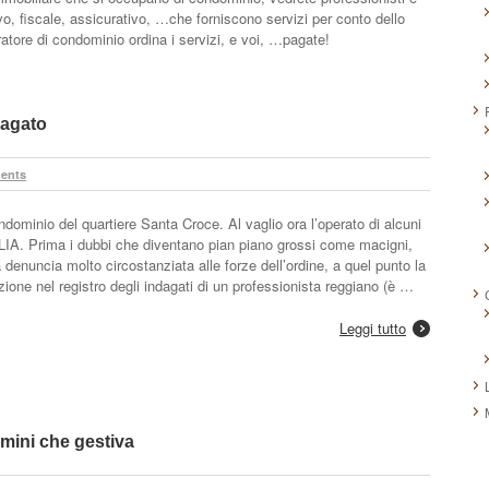
ivo, fiscale, assicurativo, …che forniscono servizi per conto dello
atore di condominio ordina i servizi, e voi, …pagate!
dagato
ents
dominio del quartiere Santa Croce. Al vaglio ora l’operato di alcuni
IA. Prima i dubbi che diventano pian piano grossi come macigni,
 denuncia molto circostanziata alle forze dell’ordine, a quel punto la
zione nel registro degli indagati di un professionista reggiano (è …
Leggi tutto
mini che gestiva