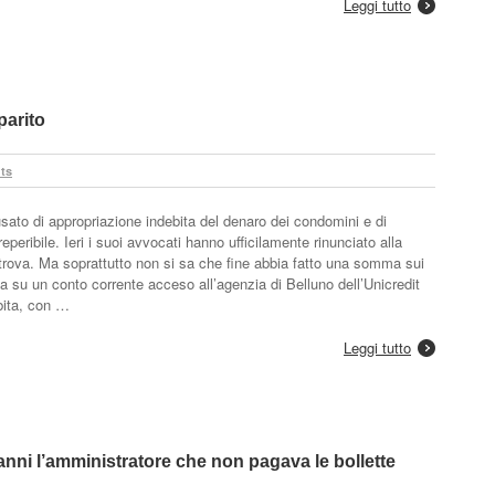
Leggi tutto
parito
ts
ato di appropriazione indebita del denaro dei condomini e di
peribile. Ieri i suoi avvocati hanno ufficilamente rinunciato alla
rova. Ma soprattutto non si sa che fine abbia fatto una somma sui
a su un conto corrente acceso all’agenzia di Belluno dell’Unicredit
bita, con …
Leggi tutto
nni l’amministratore che non pagava le bollette