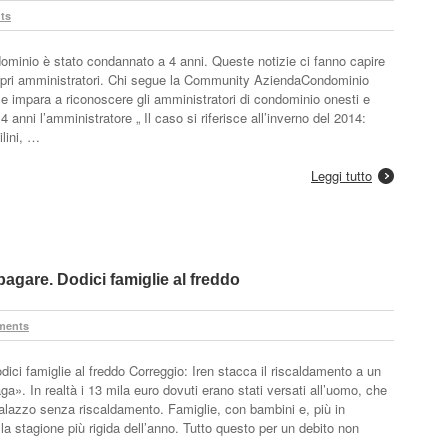
ts
dominio è stato condannato a 4 anni. Queste notizie ci fanno capire
propri amministratori. Chi segue la Community AziendaCondominio
 e impara a riconoscere gli amministratori di condominio onesti e
anni l’amministratore „ Il caso si riferisce all’inverno del 2014:
ilini, …
Leggi tutto
agare. Dodici famiglie al freddo
ments
ici famiglie al freddo Correggio: Iren stacca il riscaldamento a un
». In realtà i 13 mila euro dovuti erano stati versati all’uomo, che
alazzo senza riscaldamento. Famiglie, con bambini e, più in
e la stagione più rigida dell’anno. Tutto questo per un debito non