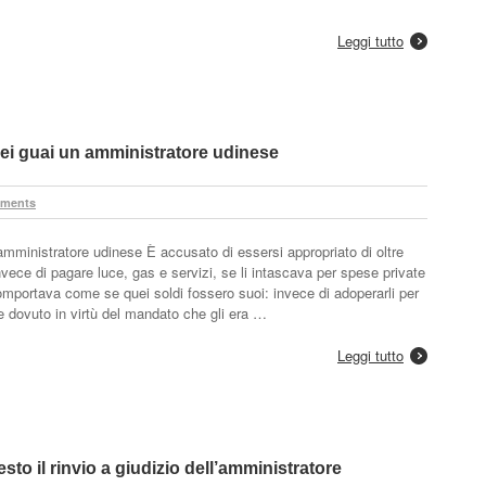
Leggi tutto
nei guai un amministratore udinese
ments
 amministratore udinese È accusato di essersi appropriato di oltre
invece di pagare luce, gas e servizi, se li intascava per spese private
portava come se quei soldi fossero suoi: invece di adoperarli per
dovuto in virtù del mandato che gli era …
Leggi tutto
sto il rinvio a giudizio dell’amministratore