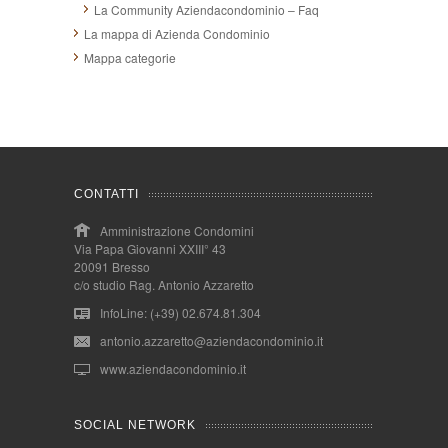
La Community Aziendacondominio – Faq
La mappa di Azienda Condominio
Mappa categorie
CONTATTI
Amministrazione Condomini
Via Papa Giovanni XXIII° 43
20091 Bresso
c/o studio Rag. Antonio Azzaretto
InfoLine: (+39) 02.674.81.304
antonio.azzaretto@aziendacondominio.it
www.aziendacondominio.it
SOCIAL NETWORK