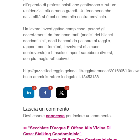
all’operato di professionisti che gestiscono strutture
residenziali più o meno grandi. Un fenomeno che
dalla città si è poi esteso alla nostra provincia.
Un lavoro investigativo complesso, perché gli
accertamenti da fare sono tanti (analisi dei bilanci
condominiali, conti bancari da passare ai raggi x,
rapporti con i fornitori, l’evolversi di alcune
controversie) e i fascicoli aperti sarebbero diversi,
con più magistrati coinvolti.
http://gazzettadireggio.gelocal.it/reggio/cronaca/2016/05/10/news
buco-amministratore-indagato-1.13453188
3
3
1
Lascia un commento
Devi essere
connesso
per inviare un commento.
⇐
“Secchiate D’acqua E Offese Alla Vicina Di
Casa: Stalking Condominiale”
Regole Di Bon Ton Condominiale
⇒