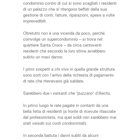
condominio contro di cui si sono scagliati i residenti
di un palazzo che si ritengono beffati dalla sua
gestione di conti, fatture, riparazioni, spese a volte
imprevedibili.
Oltretutto non è una vicenda da poco, perché
coinvolge un supercondominio – si trova nel
quartiere Santa Croce – da circa centoventi
residenti che secondo le loro stime avrebbero
subìto un maxi danno.
I primi sospetti a chi vive in quella grande struttura
sono sorti con l’arrivo della richiesta di pagamento
di rate che ritenevano già saldate.
Sarebbero due i versanti che “puzzano” d’illecito.
In primo luogo le rate pagate in contanti da una
bella fetta di residenti (a fronte di ricevute rilasciate
dal professionista, ma quei soldi non sarebbero mai
stati versati sui conti condominiali).
In seconda battuta i danni subiti da alcuni