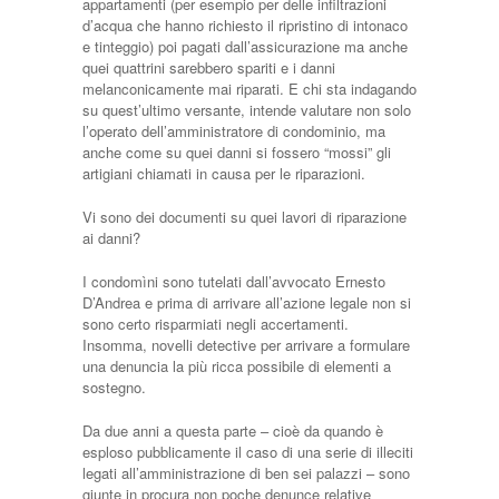
appartamenti (per esempio per delle infiltrazioni
d’acqua che hanno richiesto il ripristino di intonaco
e tinteggio) poi pagati dall’assicurazione ma anche
quei quattrini sarebbero spariti e i danni
melanconicamente mai riparati. E chi sta indagando
su quest’ultimo versante, intende valutare non solo
l’operato dell’amministratore di condominio, ma
anche come su quei danni si fossero “mossi” gli
artigiani chiamati in causa per le riparazioni.
Vi sono dei documenti su quei lavori di riparazione
ai danni?
I condomìni sono tutelati dall’avvocato Ernesto
D’Andrea e prima di arrivare all’azione legale non si
sono certo risparmiati negli accertamenti.
Insomma, novelli detective per arrivare a formulare
una denuncia la più ricca possibile di elementi a
sostegno.
Da due anni a questa parte – cioè da quando è
esploso pubblicamente il caso di una serie di illeciti
legati all’amministrazione di ben sei palazzi – sono
giunte in procura non poche denunce relative