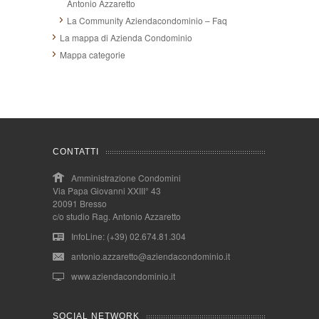
Antonio Azzaretto
La Community Aziendacondominio – Faq
La mappa di Azienda Condominio
Mappa categorie
CONTATTI
Amministrazione Condomini
Via Papa Giovanni XXIII° 43
20091 Bresso
c/o studio Rag. Antonio Azzaretto
InfoLine: (+39) 02.674.81.304
antonio.azzaretto@aziendacondominio.it
www.aziendacondominio.it
SOCIAL NETWORK