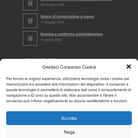
30 Maggio 2026
Valore di ricostruzione a nuovo
17 Maggio 2026
Nomina e conferma amministratore
16 Aprile 2026
CERCA NEL SITO
Gestisci Consenso Cookie
Per fornire le migliori esperienze, utilizziamo tecnologie come i cookie per
memorizzare e/o accedere alle informazioni del dispositivo. Il consenso a
NAVIGA PER
queste tecnologie ci permetterà di elaborare dati come il comportamento di
navigazione o ID unici su questo sito. Non acconsentire o ritirare il
Mappa completa
consenso può influire negativamente su alcune caratteristiche e funzioni.
Mappa categorie
Cookie Policy (UE)
Accetta
Privacy Policy
Forum
Nega
Iscriviti alla Community AziendaCondominio