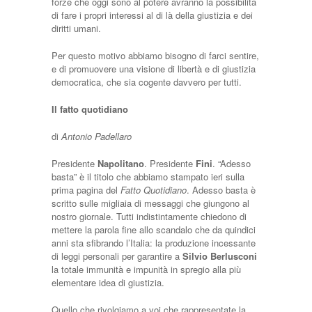
forze che oggi sono al potere avranno la possibilità
di fare i propri interessi al di là della giustizia e dei
diritti umani.
Per questo motivo abbiamo bisogno di farci sentire,
e di promuovere una visione di libertà e di giustizia
democratica, che sia cogente davvero per tutti.
Il fatto quotidiano
di
Antonio Padellaro
Presidente
Napolitano
. Presidente
Fini
. “Adesso
basta” è il titolo che abbiamo stampato ieri sulla
prima pagina del
Fatto Quotidiano
. Adesso basta è
scritto sulle migliaia di messaggi che giungono al
nostro giornale. Tutti indistintamente chiedono di
mettere la parola fine allo scandalo che da quindici
anni sta sfibrando l’Italia: la produzione incessante
di leggi personali per garantire a
Silvio Berlusconi
la totale immunità e impunità in spregio alla più
elementare idea di giustizia.
Quello che rivolgiamo a voi che rappresentate la