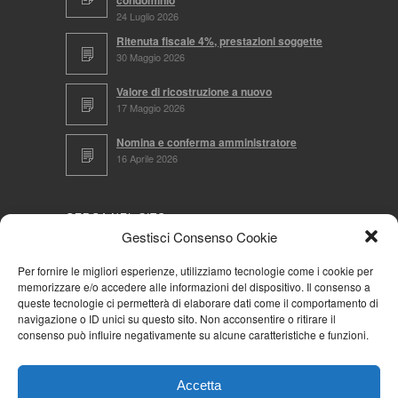
condominio
24 Luglio 2026
Ritenuta fiscale 4%, prestazioni soggette
30 Maggio 2026
Valore di ricostruzione a nuovo
17 Maggio 2026
Nomina e conferma amministratore
16 Aprile 2026
CERCA NEL SITO
Gestisci Consenso Cookie
Per fornire le migliori esperienze, utilizziamo tecnologie come i cookie per
memorizzare e/o accedere alle informazioni del dispositivo. Il consenso a
NAVIGA PER
queste tecnologie ci permetterà di elaborare dati come il comportamento di
navigazione o ID unici su questo sito. Non acconsentire o ritirare il
Mappa completa
consenso può influire negativamente su alcune caratteristiche e funzioni.
Mappa categorie
Cookie Policy (UE)
Accetta
Privacy Policy