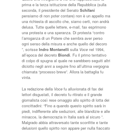
prima e la terza istituzione della Repubblica (sulla
seconda, il presidente del Senato
Schifani
pensiamo di non poter contare) non è un appello ma
una richiesta di ascolto che, siamo certi, non andrà
delusa. Tutte quelle lettere, e-mail, fax esprimono
una protesta e una speranza. Di protesta “contro
l’arroganza di un Potere che sembra aver perso
ogni senso della misura e anche quello del decoro
”, scrisse
Indro Montanelli
sulla
Voce
nel 1994,
all’epoca del decreto
Biondi
. Fu il primo tentativo
di colpo di spugna al quale ne sarebbero seguiti altri
diciotto negli anni a seguire fino all’ultima vergogna
chiamata “processo breve”. Allora la battaglia fu
vinta.
La redazione della
Voce
fu alluvionata di fax dei
lettori disgustati, il decreto fu ritirato e il grande
giornalista così rese omaggio allo spirito di lotta dei
concittadini: “Fino a quando questo spirito sarà in
piedi, indifferente alle seduzioni, alle blandizie e alle
minacce, la democrazia in Italia sarà al sicuro ”.
Malgrado abbia attraversato tante sconfitte e tante
delusioni quello spirito non appare per nulla fiaccato