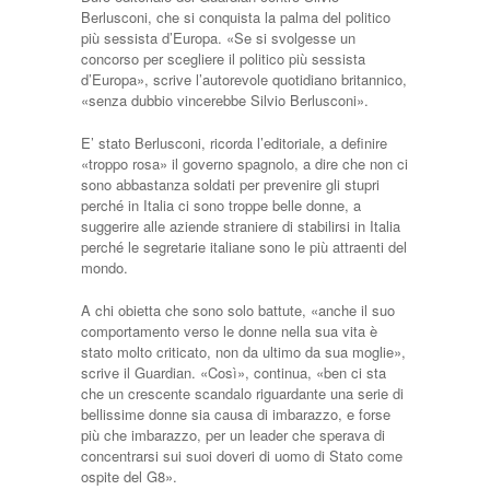
Berlusconi, che si conquista la palma del politico
più sessista d’Europa. «Se si svolgesse un
concorso per scegliere il politico più sessista
d’Europa», scrive l’autorevole quotidiano britannico,
«senza dubbio vincerebbe Silvio Berlusconi».
E’ stato Berlusconi, ricorda l’editoriale, a definire
«troppo rosa» il governo spagnolo, a dire che non ci
sono abbastanza soldati per prevenire gli stupri
perché in Italia ci sono troppe belle donne, a
suggerire alle aziende straniere di stabilirsi in Italia
perché le segretarie italiane sono le più attraenti del
mondo.
A chi obietta che sono solo battute, «anche il suo
comportamento verso le donne nella sua vita è
stato molto criticato, non da ultimo da sua moglie»,
scrive il Guardian. «Così», continua, «ben ci sta
che un crescente scandalo riguardante una serie di
bellissime donne sia causa di imbarazzo, e forse
più che imbarazzo, per un leader che sperava di
concentrarsi sui suoi doveri di uomo di Stato come
ospite del G8».