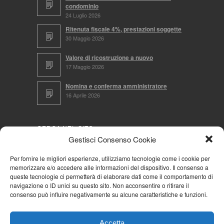
condominio
24 Luglio 2026
Ritenuta fiscale 4%, prestazioni soggette
30 Maggio 2026
Valore di ricostruzione a nuovo
17 Maggio 2026
Nomina e conferma amministratore
16 Aprile 2026
CERCA NEL SITO
Gestisci Consenso Cookie
Per fornire le migliori esperienze, utilizziamo tecnologie come i cookie per
memorizzare e/o accedere alle informazioni del dispositivo. Il consenso a
NAVIGA PER
queste tecnologie ci permetterà di elaborare dati come il comportamento di
navigazione o ID unici su questo sito. Non acconsentire o ritirare il
Mappa completa
consenso può influire negativamente su alcune caratteristiche e funzioni.
Mappa categorie
Cookie Policy (UE)
Accetta