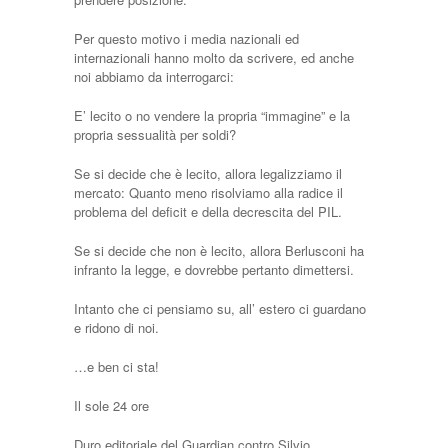
Per questo motivo i media nazionali ed
internazionali hanno molto da scrivere, ed anche
noi abbiamo da interrogarci:
E’ lecito o no vendere la propria “immagine” e la
propria sessualità per soldi?
Se si decide che è lecito, allora legalizziamo il
mercato: Quanto meno risolviamo alla radice il
problema del deficit e della decrescita del PIL.
Se si decide che non è lecito, allora Berlusconi ha
infranto la legge, e dovrebbe pertanto dimettersi.
Intanto che ci pensiamo su, all’ estero ci guardano
e ridono di noi.
…e ben ci sta!
Il sole 24 ore
Duro editoriale del Guardian contro Silvio