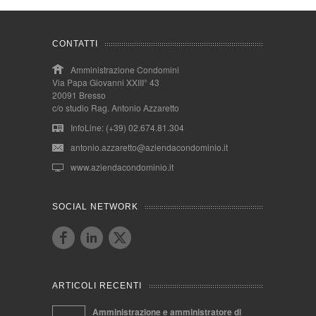
CONTATTI
Amministrazione Condomini
Via Papa Giovanni XXIII° 43
20091 Bresso
c/o studio Rag. Antonio Azzaretto
InfoLine: (+39) 02.674.81.304
antonio.azzaretto@aziendacondominio.it
www.aziendacondominio.it
SOCIAL NETWORK
ARTICOLI RECENTI
Amministrazione e amministratore di