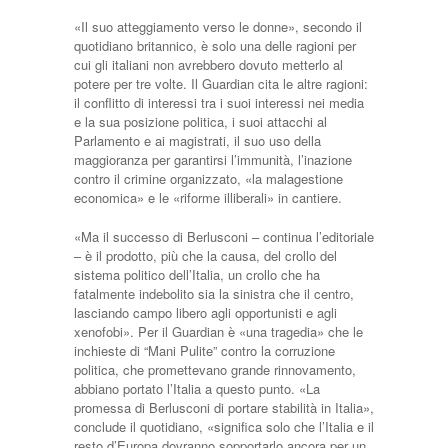
«Il suo atteggiamento verso le donne», secondo il
quotidiano britannico, è solo una delle ragioni per
cui gli italiani non avrebbero dovuto metterlo al
potere per tre volte. Il Guardian cita le altre ragioni:
il conflitto di interessi tra i suoi interessi nei media
e la sua posizione politica, i suoi attacchi al
Parlamento e ai magistrati, il suo uso della
maggioranza per garantirsi l’immunità, l’inazione
contro il crimine organizzato, «la malagestione
economica» e le «riforme illiberali» in cantiere.
«Ma il successo di Berlusconi – continua l’editoriale
– è il prodotto, più che la causa, del crollo del
sistema politico dell’Italia, un crollo che ha
fatalmente indebolito sia la sinistra che il centro,
lasciando campo libero agli opportunisti e agli
xenofobi». Per il Guardian è «una tragedia» che le
inchieste di “Mani Pulite” contro la corruzione
politica, che promettevano grande rinnovamento,
abbiano portato l’Italia a questo punto. «La
promessa di Berlusconi di portare stabilità in Italia»,
conclude il quotidiano, «significa solo che l’Italia e il
resto d’Europa dovranno sopportarlo ancora per un