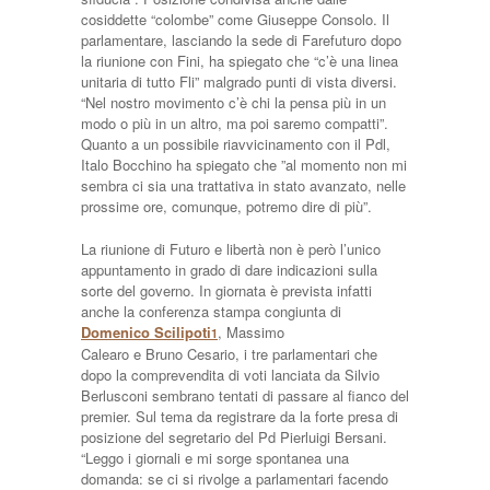
cosiddette “colombe” come Giuseppe Consolo. Il
parlamentare, lasciando la sede di Farefuturo dopo
la riunione con Fini, ha spiegato che “c’è una linea
unitaria di tutto Fli” malgrado punti di vista diversi.
“Nel nostro movimento c’è chi la pensa più in un
modo o più in un altro, ma poi saremo compatti”.
Quanto a un possibile riavvicinamento con il Pdl,
Italo Bocchino ha spiegato che ”al momento non mi
sembra ci sia una trattativa in stato avanzato, nelle
prossime ore, comunque, potremo dire di più”.
La riunione di Futuro e libertà non è però l’unico
appuntamento in grado di dare indicazioni sulla
sorte del governo. In giornata è prevista infatti
anche la conferenza stampa congiunta di
Domenico Scilipoti
, Massimo
1
Calearo e Bruno Cesario, i tre parlamentari che
dopo la comprevendita di voti lanciata da Silvio
Berlusconi sembrano tentati di passare al fianco del
premier. Sul tema da registrare da la forte presa di
posizione del segretario del Pd Pierluigi Bersani.
“Leggo i giornali e mi sorge spontanea una
domanda: se ci si rivolge a parlamentari facendo