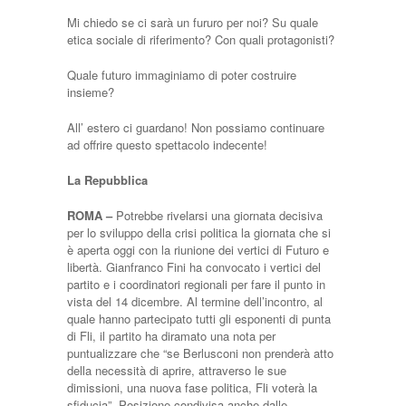
Mi chiedo se ci sarà un fururo per noi? Su quale
etica sociale di riferimento? Con quali protagonisti?
Quale futuro immaginiamo di poter costruire
insieme?
All’ estero ci guardano! Non possiamo continuare
ad offrire questo spettacolo indecente!
La Repubblica
ROMA –
Potrebbe rivelarsi una giornata decisiva
per lo sviluppo della crisi politica la giornata che si
è aperta oggi con la riunione dei vertici di Futuro e
libertà. Gianfranco Fini ha convocato i vertici del
partito e i coordinatori regionali per fare il punto in
vista del 14 dicembre. Al termine dell’incontro, al
quale hanno partecipato tutti gli esponenti di punta
di Fli, il partito ha diramato una nota per
puntualizzare che “se Berlusconi non prenderà atto
della necessità di aprire, attraverso le sue
dimissioni, una nuova fase politica, Fli voterà la
sfiducia”. Posizione condivisa anche dalle