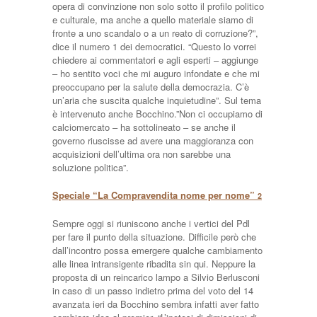
opera di convinzione non solo sotto il profilo politico
e culturale, ma anche a quello materiale siamo di
fronte a uno scandalo o a un reato di corruzione?”,
dice il numero 1 dei democratici. “Questo lo vorrei
chiedere ai commentatori e agli esperti – aggiunge
– ho sentito voci che mi auguro infondate e che mi
preoccupano per la salute della democrazia. C’è
un’aria che suscita qualche inquietudine”. Sul tema
è intervenuto anche Bocchino.”Non ci occupiamo di
calciomercato – ha sottolineato – se anche il
governo riuscisse ad avere una maggioranza con
acquisizioni dell’ultima ora non sarebbe una
soluzione politica”.
Speciale “La Compravendita nome per nome”
2
Sempre oggi si riuniscono anche i vertici del Pdl
per fare il punto della situazione. Difficile però che
dall’incontro possa emergere qualche cambiamento
alle linea intransigente ribadita sin qui. Neppure la
proposta di un reincarico lampo a Silvio Berlusconi
in caso di un passo indietro prima del voto del 14
avanzata ieri da Bocchino sembra infatti aver fatto