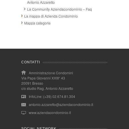
Antonio Azzaretto
La Community Aziendacondominio – Faq
La mappa di Azienda Condominio
Mappa categorie
CONTATTI
Amministrazione Condomini
Via Papa Giovanni XXIII° 43
20091 Bresso
c/o studio Rag. Antonio Azzaretto
InfoLine: (+39) 02.674.81.304
antonio.azzaretto@aziendacondominio.it
www.aziendacondominio.it
SOCIAL NETWORK