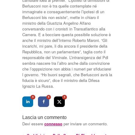
cambiare idea al premier. “L’ipotesi di dimissioni di
Berlusconi non è tra quelle contemplate né
immaginate e conseguentemente l’ipotesi di un
Berlusconi bis non esiste”, mette in chiaro il
ministro della Giustizia Angelino Alfano
conversando con i cronisti in Transatlantico alla
Camera. E a bocciare questa possibile soluzione è
anche il ministro dell’Interno Roberto Maroni. “Gli
incarichi, mi pare, li dia ancora il presidente della
Repubblica, non un parlamentare”, taglia corto il
responsabile del Viminale. L’intransigenza del Pdl
sembra nascere tra l’altro anche dalla convinzione
che l’opppsizione non abbia i numeri per sfiduciarei
l governo. “Ho buoni segnali, che Berlusconi avrà la
fiducia è sicuro”, dice il ministro della Difesa
Ignazio La Russa.
0
0
0
Lascia un commento
Devi essere
connesso
per inviare un commento.