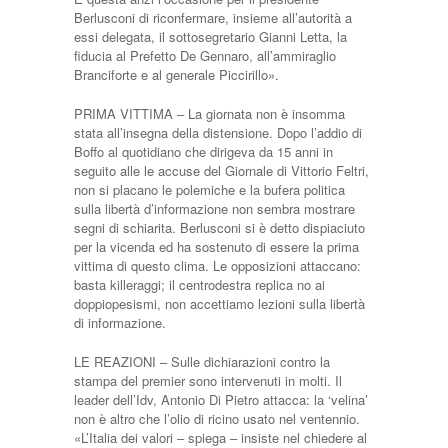
Berlusconi di riconfermare, insieme all’autorità a
essi delegata, il sottosegretario Gianni Letta, la
fiducia al Prefetto De Gennaro, all’ammiraglio
Branciforte e al generale Piccirillo».
PRIMA VITTIMA – La giornata non è insomma
stata all’insegna della distensione. Dopo l’addio di
Boffo al quotidiano che dirigeva da 15 anni in
seguito alle le accuse del Giornale di Vittorio Feltri,
non si placano le polemiche e la bufera politica
sulla libertà d’informazione non sembra mostrare
segni di schiarita. Berlusconi si è detto dispiaciuto
per la vicenda ed ha sostenuto di essere la prima
vittima di questo clima. Le opposizioni attaccano:
basta killeraggi; il centrodestra replica no ai
doppiopesismi, non accettiamo lezioni sulla libertà
di informazione.
LE REAZIONI – Sulle dichiarazioni contro la
stampa del premier sono intervenuti in molti. Il
leader dell’Idv, Antonio Di Pietro attacca: la ‘velina’
non è altro che l’olio di ricino usato nel ventennio.
«L’Italia dei valori – spiega – insiste nel chiedere al