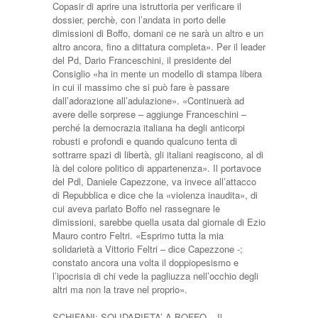
Copasir di aprire una istruttoria per verificare il
dossier, perchè, con l’andata in porto delle
dimissioni di Boffo, domani ce ne sarà un altro e un
altro ancora, fino a dittatura completa». Per il leader
del Pd, Dario Franceschini, il presidente del
Consiglio «ha in mente un modello di stampa libera
in cui il massimo che si può fare è passare
dall’adorazione all’adulazione». «Continuerà ad
avere delle sorprese – aggiunge Franceschini –
perché la democrazia italiana ha degli anticorpi
robusti e profondi e quando qualcuno tenta di
sottrarre spazi di libertà, gli italiani reagiscono, al di
là del colore politico di appartenenza». Il portavoce
del Pdl, Daniele Capezzone, va invece all’attacco
di Repubblica e dice che la «violenza inaudita», di
cui aveva parlato Boffo nel rassegnare le
dimissioni, sarebbe quella usata dal giornale di Ezio
Mauro contro Feltri. «Esprimo tutta la mia
solidarietà a Vittorio Feltri – dice Capezzone -;
constato ancora una volta il doppiopesismo e
l’ipocrisia di chi vede la pagliuzza nell’occhio degli
altri ma non la trave nel proprio».
SCHIFANI: SOLIDARIETA’ A BOFFO – Il