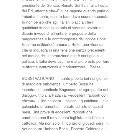
presidente del Senato, Renato Schifani, alla Festa
del Pd, afferma che«Fini ha ragione quando parla di
imbarbarimento, questa fase deve essere superata.
Io non penso che agli italiani piaccia che i
quotidiani si occupino solo di vicende private e
dicerie invece di affrontare le proposte della
maggioranza e le controproposte dell’opposizione.
Esprimo solidarietà umana a Boffo, una vicenda
che si inquadra in una tensione senza precedenti
nel mondo dell’informazione che è contiguo alla
politica. L’Italia deve uscirne e al più presto per fare
le riforme istituzionali e modernizzare il Paese».
BOSSI-VATICANO – Intanto proprio ieri nel giorno
di maggiore turbolenza, Umberto Bossi ha
incontrato il cardinale Bagnasco. «Lega: partito del
dialogo», titola la Padania, «eccellenti rapporti con
chiesa». «Una risposta – spiega il quotidiano – alle
polemiche strumentali montate ad arte di questi
mesi. Una prova di eccellenti rapporti che
caratterizzano il movimento leghista e la Chiesa
cattolica. Ma non solo: l’incontro di giovedì sera in
Vaticano tra Umberto Bossi, Roberto Calderoli e il