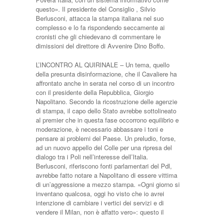
questo». Il presidente del Consiglio , Silvio
Berlusconi, attacca la stampa italiana nel suo
complesso e lo fa rispondendo seccamente ai
cronisti che gli chiedevano di commentare le
dimissioni del direttore di Avvenire Dino Boffo.
L’INCONTRO AL QUIRINALE – Un tema, quello
della presunta disinformazione, che il Cavaliere ha
affrontato anche in serata nel corso di un incontro
con il presidente della Repubblica, Giorgio
Napolitano. Secondo la ricostruzione delle agenzie
di stampa, il capo dello Stato avrebbe sottolineato
al premier che in questa fase occorrono equilibrio e
moderazione, è necessario abbassare i toni e
pensare ai problemi del Paese. Un preludio, forse,
ad un nuovo appello del Colle per una ripresa del
dialogo tra i Poli nell’interesse dell’Italia.
Berlusconi, riferiscono fonti parlamentari del Pdl,
avrebbe fatto notare a Napolitano di essere vittima
di un’aggressione a mezzo stampa. «Ogni giorno si
inventano qualcosa, oggi ho visto che io avrei
intenzione di cambiare i vertici dei servizi e di
vendere il Milan, non è affatto vero»: questo il