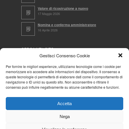
Valore di ricostruzione a nuovo
17 Maggio 2026
Nomina e conferma amministratore
16 Aprile 2026
CERCA NEL SITO
Gestisci Consenso Cookie
Per fornire le migliori esperienze, utilizziamo tecnologie come i cookie per
memorizzare e/o accedere alle informazioni del dispositivo. Il consenso a
NAVIGA PER
queste tecnologie ci permetterà di elaborare dati come il comportamento di
navigazione o ID unici su questo sito. Non acconsentire o ritirare il
Mappa completa
consenso può influire negativamente su alcune caratteristiche e funzioni.
Mappa categorie
Cookie Policy (UE)
Accetta
Privacy Policy
Forum
Nega
Iscriviti alla Community AziendaCondominio