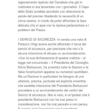
ragionamento ripetuto dal Cavaliere che già in
mattinata si era lamentato con i giornalisti. Il Capo
dello Stato avrebbe ascoltato con attenzione le
parole del premier ribadendo la necessità di un
clima sereno, in modo da poter affrontare la fase
delicata che si apre con la ripresa parlamentare e i
problemi del Paese.
I SERVIZI DI SICUREZZA -In serata una nota di
Palazzo Chigi aveva anche affrontato il tema dei
servizi di sicurezza, per precisare che non c’è
alcuna intenzione di attuare un avvicendamento.
«Con la sua dichiarazione di questa mattina – si
legge nel comunicato – il Presidente del Consiglio,
Silvio Berlusconi, ha smentito tutte le illazioni e le
false ricostruzioni apparse su numerosi quotidiani.
Ma un’illazione in particolare ha bisogno di una
ulteriore, precisa, puntuale ed esplicita smentita:
che sarebbe intenzione del Presidente Berlusconi
procedere a un avvicendamento dei vertici dei
Servizi di sicurezza. Non è vero, è un’ipotesi che il
presidente Berlusconi non ha mai preso in
considerazione, non ha mai pensato e non pensa.
È questa anzi l’occasione per il presidente