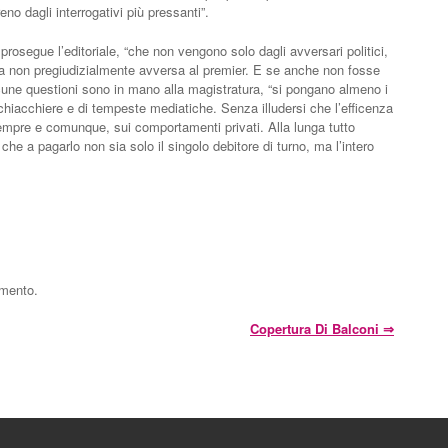
eno dagli interrogativi più pressanti”.
prosegue l’editoriale, “che non vengono solo dagli avversari politici,
a non pregiudizialmente avversa al premier. E se anche non fosse
cune questioni sono in mano alla magistratura, “si pongano almeno i
di chiacchiere e di tempeste mediatiche. Senza illudersi che l’efficenza
empre e comunque, sui comportamenti privati. Alla lunga tutto
 che a pagarlo non sia solo il singolo debitore di turno, ma l’intero
mmento.
Copertura Di Balconi
⇒