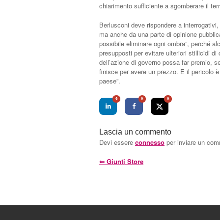
chiarimento sufficiente a sgomberare il terr
Berlusconi deve rispondere a interrogativi, 
ma anche da una parte di opinione pubblic
possibile eliminare ogni ombra”, perché al
presupposti per evitare ulteriori stillicidi 
dell’azione di governo possa far premio, s
finisce per avere un prezzo. E il pericolo è
paese”.
0
0
0
Lascia un commento
Devi essere
connesso
per inviare un co
⇐
Giunti Store