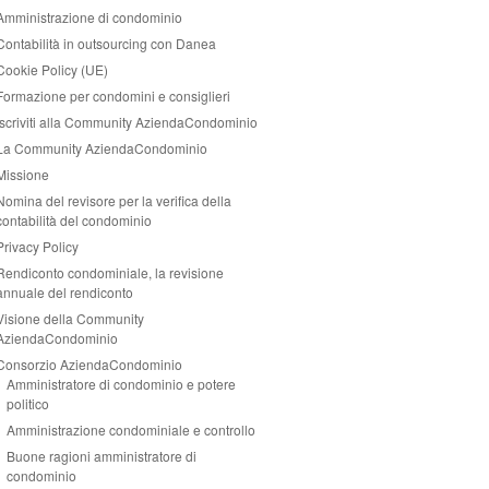
Amministrazione di condominio
Contabilità in outsourcing con Danea
Cookie Policy (UE)
Formazione per condomini e consiglieri
Iscriviti alla Community AziendaCondominio
La Community AziendaCondominio
Missione
Nomina del revisore per la verifica della
contabilità del condominio
Privacy Policy
Rendiconto condominiale, la revisione
annuale del rendiconto
Visione della Community
AziendaCondominio
Consorzio AziendaCondominio
Amministratore di condominio e potere
politico
Amministrazione condominiale e controllo
Buone ragioni amministratore di
condominio