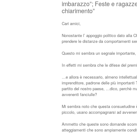
imbarazzo”; Feste e ragazze
chiarimento”
Cari amici,
Nonostante l’ appoggio politico dato alla C
prendere le distanze da comportamenti sempr
Questo mi sembra un segnale importante, c
In effetti mi sembra che le difese del premi
…e allora è necessario, almeno intellettua
imprenditore, padrone delle più importanti 
partito del nostro paese, …dico, perchè ma
avvenenti fanciulle?
Mi sembra noto che questa consuetudine è c
piccolo, usano accompagnarsi ad avvenenti 
Ammetto che queste sono domande scomode
atteggiamenti che sono ampiamente condivi