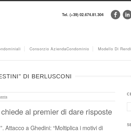
Tel. (+39) 02.674.81.304
ndominiali
Consorzio AziendaCondominio
Modello Di Rend
ESTINI" DI BERLUSCONI
C
ents
i chiede al premier di dare risposte
S
 Attacco a Ghedini: “Moltiplica i motivi di