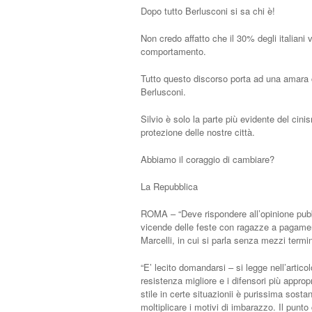
Dopo tutto Berlusconi si sa chi è!
Non credo affatto che il 30% degli italiani
comportamento.
Tutto questo discorso porta ad una amara c
Berlusconi.
Silvio è solo la parte più evidente del cinis
protezione delle nostre città.
Abbiamo il coraggio di cambiare?
La Repubblica
ROMA – “Deve rispondere all’opinione pubbl
vicende delle feste con ragazze a pagament
Marcelli, in cui si parla senza mezzi termi
“E’ lecito domandarsi – si legge nell’articol
resistenza migliore e i difensori più approp
stile in certe situazionii è purissima sosta
moltiplicare i motivi di imbarazzo. Il punto 