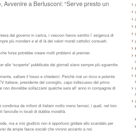
, Avvenire a Berlusconi: “Serve presto un
hiesa dal governo in carica, i vescovi hanno sentito l’ esigenza di
e più mondani e al di là dei valori morali cattolici consueti.
he forse potrebbe creare molti problemi al premier.
er alle “scoperte” pubblicate dai giornali siano sempre più sguarnite.
lmente, saltare il fosso e chiederci: Perchè mai un ricco e potente
TV italiane, presidente del consiglio, capo indiscusso del primo
i non dovrebbe sollazzarsi qualche sera all’ anno in compagnia di
ondivisa da milioni di italiani molto meno famosi, i quali, nel loro
fanciulle in locali di dubbia moralità.
, ma a mio giudizio non è opportuno gridare allo scandalo per
si da ampie fasce sociali che vivono accanto a noi.