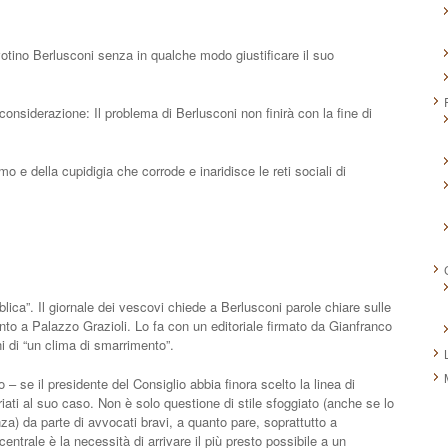
 votino Berlusconi senza in qualche modo giustificare il suo
onsiderazione: Il problema di Berlusconi non finirà con la fine di
mo e della cupidigia che corrode e inaridisce le reti sociali di
ica”. Il giornale dei vescovi chiede a Berlusconi parole chiare sulle
o a Palazzo Grazioli. Lo fa con un editoriale firmato da Gianfranco
ni di “un clima di smarrimento”.
o – se il presidente del Consiglio abbia finora scelto la linea di
riati al suo caso. Non è solo questione di stile sfoggiato (anche se lo
nza) da parte di avvocati bravi, a quanto pare, soprattutto a
centrale è la necessità di arrivare il più presto possibile a un