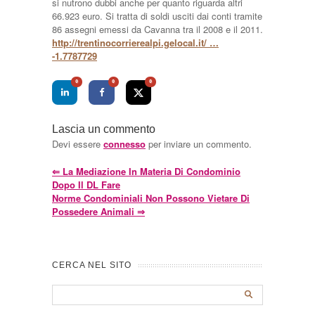
si nutrono dubbi anche per quanto riguarda altri
66.923 euro. Si tratta di soldi usciti dai conti tramite
86 assegni emessi da Cavanna tra il 2008 e il 2011.
http://trentinocorrierealpi.gelocal.it/ …
-1.7787729
0
0
0
Lascia un commento
Devi essere
connesso
per inviare un commento.
⇐
La Mediazione In Materia Di Condominio
Dopo Il DL Fare
Norme Condominiali Non Possono Vietare Di
Possedere Animali
⇒
CERCA NEL SITO