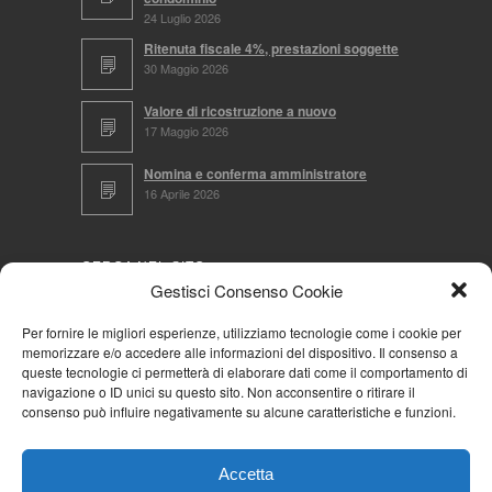
24 Luglio 2026
Ritenuta fiscale 4%, prestazioni soggette
30 Maggio 2026
Valore di ricostruzione a nuovo
17 Maggio 2026
Nomina e conferma amministratore
16 Aprile 2026
CERCA NEL SITO
Gestisci Consenso Cookie
Per fornire le migliori esperienze, utilizziamo tecnologie come i cookie per
memorizzare e/o accedere alle informazioni del dispositivo. Il consenso a
NAVIGA PER
queste tecnologie ci permetterà di elaborare dati come il comportamento di
navigazione o ID unici su questo sito. Non acconsentire o ritirare il
Mappa completa
consenso può influire negativamente su alcune caratteristiche e funzioni.
Mappa categorie
Cookie Policy (UE)
Accetta
Privacy Policy