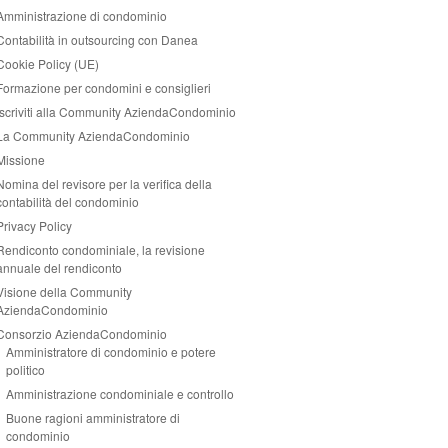
Amministrazione di condominio
Contabilità in outsourcing con Danea
Cookie Policy (UE)
Formazione per condomini e consiglieri
Iscriviti alla Community AziendaCondominio
La Community AziendaCondominio
Missione
Nomina del revisore per la verifica della
contabilità del condominio
Privacy Policy
Rendiconto condominiale, la revisione
annuale del rendiconto
Visione della Community
AziendaCondominio
Consorzio AziendaCondominio
Amministratore di condominio e potere
politico
Amministrazione condominiale e controllo
Buone ragioni amministratore di
condominio