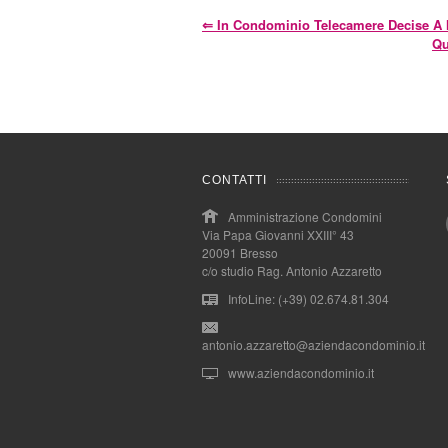
⇐
In Condominio Telecamere Decise A
Qu
CONTATTI
Amministrazione Condomini
Via Papa Giovanni XXIII° 43
20091 Bresso
c/o studio Rag. Antonio Azzaretto
InfoLine: (+39) 02.674.81.304
antonio.azzaretto@aziendacondominio.it
www.aziendacondominio.it