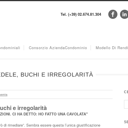
Tel. (+39) 02.674.81.304
ndominiali
Consorzio AziendaCondominio
Modello Di Rend
DELE, BUCHI E IRREGOLARITÀ
C
ents
chi e irregolarità
IONI. CI HA DETTO: HO FATTO UNA CAVOLATA"
S
ò di rimediare”. Sembra essere questa l’unica giustificazione