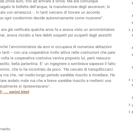
ca da 2mila euro, fino ad arrivare a 5mila. Ma era comunque
gato le bollette dell’acqua, la manutenzione degli ascensori, lo
ato con amarezza -. In tanti cercano di trovare un accordo
oppo ogni condominio decide autonomamente come muoversi”.
era già verificata qualche anno fa e aveva visto un amministratore
i, aveva iniziato a fare debiti sospetti poi scoperti dagli assistiti.
erché l’amministratore da anni si occupava di numerose abitazioni
 tanti – con una cooperativa molto attiva nelle costruzioni che pare
al volta la cooperativa costruiva veniva proposto lui, però nessuno
stito, bella parlantina. E’ un ingegnere e sembrava sapesse il fatto
omino, che lo ha incontrato da poco: “Ha cercato di tranquillizzarci.
ata ma che, nel medio-lungo periodo sarebbe riuscito a rimediare. Ha
iare andato male ma che a breve sarebbe riuscito a metterci una
tualmente si ripresentavano”.
1- … omini.html
mmento.