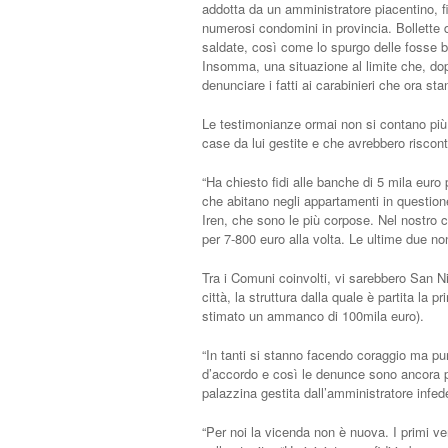
addotta da un amministratore piacentino, fi
numerosi condomini in provincia. Bollette
saldate, così come lo spurgo delle fosse bi
Insomma, una situazione al limite che, dop
denunciare i fatti ai carabinieri che ora s
Le testimonianze ormai non si contano più,
case da lui gestite e che avrebbero riscontr
“Ha chiesto fidi alle banche di 5 mila euro
che abitano negli appartamenti in question
Iren, che sono le più corpose. Nel nostro
per 7-800 euro alla volta. Le ultime due n
Tra i Comuni coinvolti, vi sarebbero San 
città, la struttura dalla quale è partita la
stimato un ammanco di 100mila euro).
“In tanti si stanno facendo coraggio ma p
d’accordo e così le denunce sono ancora po
palazzina gestita dall’amministratore infed
“Per noi la vicenda non è nuova. I primi ve