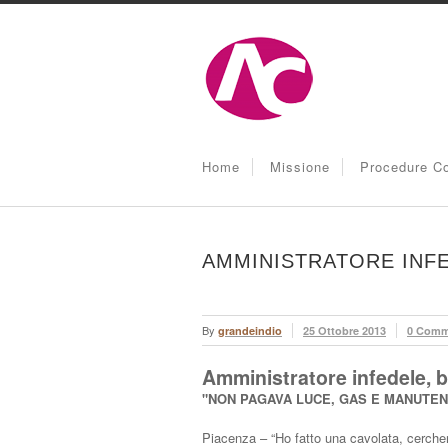
Home
Missione
Procedure Co
AMMINISTRATORE INFE
By
grandeindio
25 Ottobre 2013
0 Comm
Amministratore infedele, bu
"NON PAGAVA LUCE, GAS E MANUTENZ
Piacenza – “Ho fatto una cavolata, cercher