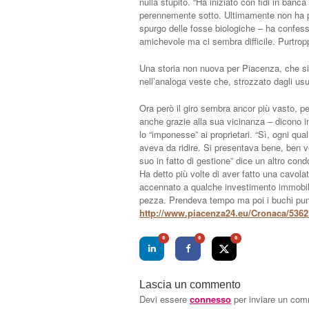
nulla stupito. “Ha iniziato con fidi in ban
perennemente sotto. Ultimamente non ha pa
spurgo delle fosse biologiche – ha confess
amichevole ma ci sembra difficile. Purtr
Una storia non nuova per Piacenza, che si 
nell’analoga veste che, strozzato dagli usura
Ora però il giro sembra ancor più vasto, p
anche grazie alla sua vicinanza – dicono in
lo “imponesse” ai proprietari. “Sì, ogni qu
aveva da ridire. Si presentava bene, ben ve
suo in fatto di gestione” dice un altro cond
Ha detto più volte di aver fatto una cavol
accennato a qualche investimento immobil
pezza. Prendeva tempo ma poi i buchi pun
http://www.piacenza24.eu/Cronaca/5362
0
0
0
Lascia un commento
Devi essere
connesso
per inviare un co