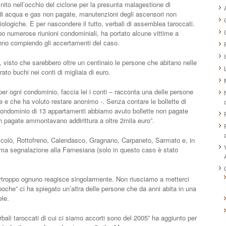
nito nell’occhio del ciclone per la presunta malagestione di
 di acqua e gas non pagate, manutenzioni degli ascensori non
ologiche. E per nascondere il tutto, verbali di assemblea taroccati.
o numerose riunioni condominiali, ha portato alcune vittime a
tanno compiendo gli accertamenti del caso.
 visto che sarebbero oltre un centinaio le persone che abitano nelle
ato buchi nei conti di migliaia di euro.
 per ogni condominio, faccia lei i conti – racconta una delle persone
e e che ha voluto restare anonimo -. Senza contare le bollette di
 condominio di 13 appartamenti abbiamo avuto bollette non pagate
on pagate ammontavano addirittura a oltre 2mila euro”.
Nicolò, Rottofreno, Calendasco, Gragnano, Carpaneto, Sarmato e, in
 prima segnalazione alla Farnesiana (solo in questo caso è stato
urtroppo ognuno reagisce singolarmente. Non riusciamo a metterci
che” ci ha spiegato un’altra delle persone che da anni abita in una
ele.
rbali taroccati di cui ci siamo accorti sono del 2005” ha aggiunto per