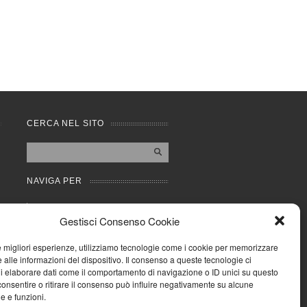
CERCA NEL SITO
NAVIGA PER
Mappa completa
Gestisci Consenso Cookie
Mappa categorie
Cookie Policy (UE)
le migliori esperienze, utilizziamo tecnologie come i cookie per memorizzare
Privacy Policy
 alle informazioni del dispositivo. Il consenso a queste tecnologie ci
i elaborare dati come il comportamento di navigazione o ID unici su questo
Forum
consentire o ritirare il consenso può influire negativamente su alcune
Iscriviti alla Community
he e funzioni.
AziendaCondominio