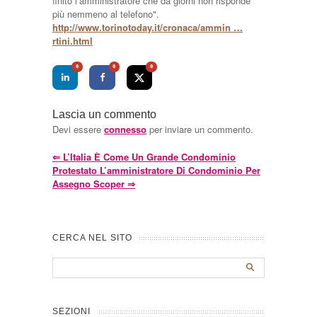
finito l’amministratore che da giorni non risponde
più nemmeno al telefono".
http://www.torinotoday.it/cronaca/ammin …
rtini.html
0
0
0
Lascia un commento
Devi essere
connesso
per inviare un commento.
⇐
L’Italia È Come Un Grande Condominio
Protestato L’amministratore Di Condominio Per
Assegno Scoper
⇒
CERCA NEL SITO
SEZIONI