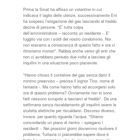
Prima la Smat ha affisso un volantino in cui
indicava il taglio delle utenze, successivamente Eni
ha sospeso l’erogazione del gas lasciando al freddo
decine di persone. "E’ tutta colpa
dell’amministratore – racconta un residente -. E’
fuggito via con i soldi del nostro condominio. Noi
non eravamo a conoscenza di questo fatto e ora ci
ritroviamo morosi". Rabbia anche verso gli enti che
non ci avrebbero pensato due volte a lasciare gli
inquilini in una situazione poco piacevole.
"Hanno chiuso il contatore del gas senza darci il
minimo preavviso – precisa il signor Tino, nome di
fantasia -. Ma come hanno fatto ad accorgersi solo
ora di questo problema? Ovviamente non si sono
fatti nessuno scrupolo a lasciarci al freddo". Da una
settimana senza riscaldamento gli inquilini usano le
stufette elettriche per riscaldarsi. Discorso diverso,
invece, per quanto riguarda l’acqua. "Stiamo
concordando un piano di rientro – spiegano i
residenti -. Nei prossimi giorni dovremmo risolvere il
problema. Tuttavia ci piacerebbe sapere dove è