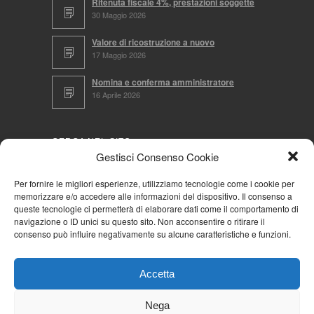
Ritenuta fiscale 4%, prestazioni soggette
30 Maggio 2026
Valore di ricostruzione a nuovo
17 Maggio 2026
Nomina e conferma amministratore
16 Aprile 2026
CERCA NEL SITO
Gestisci Consenso Cookie
Per fornire le migliori esperienze, utilizziamo tecnologie come i cookie per
memorizzare e/o accedere alle informazioni del dispositivo. Il consenso a
NAVIGA PER
queste tecnologie ci permetterà di elaborare dati come il comportamento di
navigazione o ID unici su questo sito. Non acconsentire o ritirare il
Mappa completa
consenso può influire negativamente su alcune caratteristiche e funzioni.
Mappa categorie
Cookie Policy (UE)
Accetta
Privacy Policy
Forum
Nega
Iscriviti alla Community AziendaCondominio