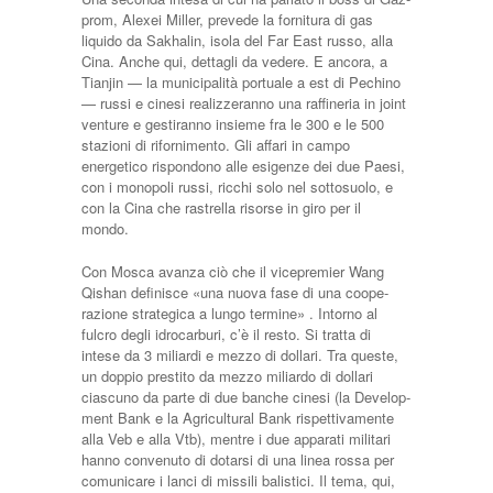
prom, Alexei Miller, prevede la fornitura di gas
liquido da Sakhalin, isola del Far East rus­so, alla
Cina. Anche qui, detta­gli da vedere. E ancora, a
Tianjin — la municipalità por­tuale a est di Pechino
— russi e cinesi realizzeranno una raffi­neria in joint
venture e gesti­ranno insieme fra le 300 e le 500
stazioni di rifornimento. Gli affari in campo
energetico rispondono alle esigenze dei due Paesi,
con i monopoli rus­si, ricchi solo nel sottosuolo, e
con la Cina che rastrella risorse in giro per il
mondo.
Con Mo­sca avanza ciò che il vicepre­mier Wang
Qishan definisce «una nuova fase di una coope­
razione strategica a lungo ter­mine» . Intorno al
fulcro degli idro­carburi, c’è il resto. Si tratta di
intese da 3 miliardi e mezzo di dollari. Tra queste,
un doppio prestito da mezzo miliardo di dollari
ciascuno da parte di due banche cinesi (la Develop­
ment Bank e la Agricultural Bank rispettivamente
alla Veb e alla Vtb), mentre i due appara­ti militari
hanno convenuto di dotarsi di una linea rossa per
comunicare i lanci di missili ba­listici. Il tema, qui,