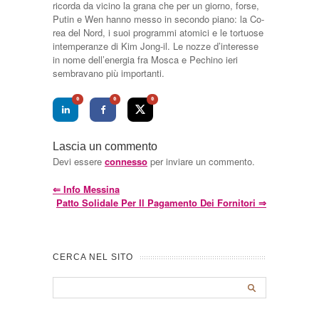
ricorda da vicino la grana che per un gior­no, forse,
Putin e Wen hanno messo in secondo piano: la Co­
rea del Nord, i suoi programmi atomici e le tortuose
intempe­ranze di Kim Jong-il. Le nozze d’interesse
in nome dell’ener­gia fra Mosca e Pechino ieri
sembravano più importanti.
0
0
0
Lascia un commento
Devi essere
connesso
per inviare un commento.
⇐
Info Messina
Patto Solidale Per Il Pagamento Dei Fornitori
⇒
CERCA NEL SITO