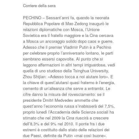
Corriere della sera
PECHINO – Sessant’anni fa, quando la neonata
Repubblica Popolare di Mao Zedong inau­gurò le
relazioni diplomatiche con Mosca, l’Unione
Sovietica era il fratello maggiore e la Ci­na cercava
a Mosca un ancorag­gio solido dopo caos e guerre.
Adesso che il premier Vladimir Putin è a Pechino
per celebrare proprio l’anniversario lontano, le parti
sembrano essersi capo­volte. Al punto che si
leggono affermazioni in altri tempi irri­guardose, vedi
quella di uno studioso della Tsinghua Univer­sity,
Zhou Shijian: «Adesso toc­ca a noi aiutare loro». E
la chia­ve di quest’aiutarsi quasi frater­no è l’energia,
cemento di un’al­leanza che serve a entrambi. Le
cifre danno la misura del rovesciamento: se il
presidente Dmitri Medvedev ammette che
quest’anno l’economia russa s’inabisserà del 7,5%,
proprio lunedì l’Accademia delle Scien­ze sociali ha
stimato che nel 2009 la Cina riuscirà a crescere
dell’8,3% e del 9% nel 2010. Il ponte fra i due
estremi è costi­tuito dallo stato delle relazioni dei
due Paesi, definite da Putin «mai così buone».