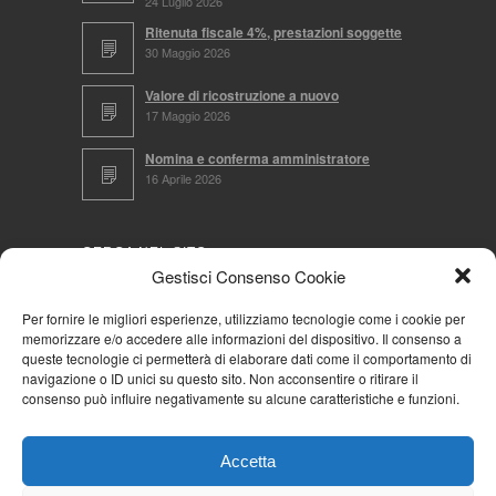
24 Luglio 2026
Ritenuta fiscale 4%, prestazioni soggette
30 Maggio 2026
Valore di ricostruzione a nuovo
17 Maggio 2026
Nomina e conferma amministratore
16 Aprile 2026
CERCA NEL SITO
Gestisci Consenso Cookie
Per fornire le migliori esperienze, utilizziamo tecnologie come i cookie per
memorizzare e/o accedere alle informazioni del dispositivo. Il consenso a
NAVIGA PER
queste tecnologie ci permetterà di elaborare dati come il comportamento di
navigazione o ID unici su questo sito. Non acconsentire o ritirare il
Mappa completa
consenso può influire negativamente su alcune caratteristiche e funzioni.
Mappa categorie
Cookie Policy (UE)
Accetta
Privacy Policy
Forum