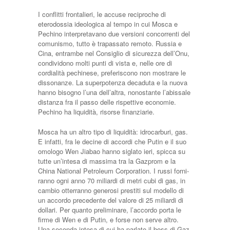
I conflitti frontalieri, le accu­se reciproche di
eterodossia ideologica al tempo in cui Mo­sca e
Pechino interpretavano due versioni concorrenti del
co­munismo, tutto è trapassato re­moto. Russia e
Cina, entrambe nel Consiglio di sicurezza del­l’Onu,
condividono molti pun­ti di vista e, nelle ore di
cordiali­tà pechinese, preferiscono non mostrare le
dissonanze. La superpotenza decaduta e la nuova
hanno bisogno l’una dell’altra, nonostante l’abissale
distanza fra il passo delle rispet­tive economie.
Pechino ha li­quidità, risorse finanziarie.
Mo­sca ha un altro tipo di liquidità: idrocarburi, gas.
E infatti, fra le decine di accordi che Putin e il suo
omologo Wen Jiabao han­no siglato ieri, spicca su
tutte un’intesa di massima tra la Gaz­prom e la
China National Petro­leum Corporation. I russi forni­
ranno ogni anno 70 miliardi di metri cubi di gas, in
cambio ot­terranno generosi prestiti sul modello di
un accordo prece­dente del valore di 25 miliardi di
dollari. Per quanto prelimi­nare, l’accordo porta le
firme di Wen e di Putin, e forse non serve altro.
Una seconda intesa di cui ha parlato il boss di Gaz­