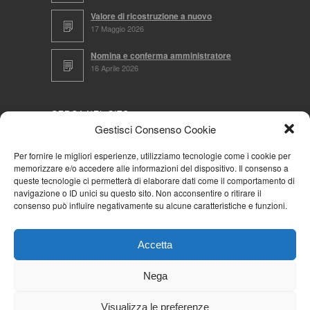
Valore di ricostruzione a nuovo
17 Maggio 2026
Nomina e conferma amministratore
16 Aprile 2026
CERCA NEL SITO
Gestisci Consenso Cookie
Per fornire le migliori esperienze, utilizziamo tecnologie come i cookie per
memorizzare e/o accedere alle informazioni del dispositivo. Il consenso a
NAVIGA PER
queste tecnologie ci permetterà di elaborare dati come il comportamento di
navigazione o ID unici su questo sito. Non acconsentire o ritirare il
Mappa completa
consenso può influire negativamente su alcune caratteristiche e funzioni.
Mappa categorie
Cookie Policy (UE)
Accetta
Privacy Policy
Forum
Nega
Iscriviti alla Community AziendaCondominio
Visualizza le preferenze