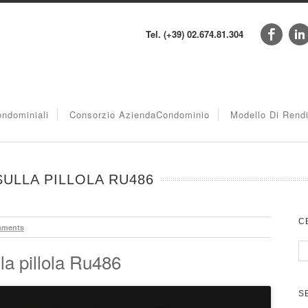
Tel. (+39) 02.674.81.304
ndominiali
Consorzio AziendaCondominio
Modello Di Rend
ULLA PILLOLA RU486
C
mments
la pillola Ru486
S