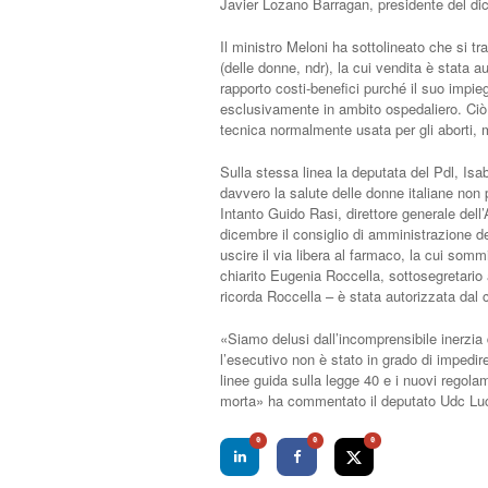
Javier Lozano Barragan, presidente del dica
Il ministro Meloni ha sottolineato che si t
(delle donne, ndr), la cui vendita è stata a
rapporto costi-benefici purché il suo impie
esclusivamente in ambito ospedaliero. Ciò 
tecnica normalmente usata per gli aborti, 
Sulla stessa linea la deputata del Pdl, Isabe
davvero la salute delle donne italiane non 
Intanto Guido Rasi, direttore generale dell’
dicembre il consiglio di amministrazione d
uscire il via libera al farmaco, la cui som
chiarito Eugenia Roccella, sottosegretario a
ricorda Roccella – è stata autorizzata dal c
«Siamo delusi dall’incomprensibile inerzia
l’esecutivo non è stato in grado di impedir
linee guida sulla legge 40 e i nuovi regola
morta» ha commentato il deputato Udc Lu
0
0
0