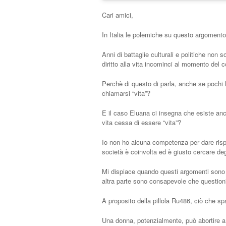
Cari amici,
In Italia le polemiche su questo argomento 
Anni di battaglie culturali e politiche non s
diritto alla vita incominci al momento del
Perchè di questo di parla, anche se pochi 
chiamarsi “vita”?
E il caso Eluana ci insegna che esiste an
vita cessa di essere “vita”?
Io non ho alcuna competenza per dare risp
società è coinvolta ed è giusto cercare deg
Mi dispiace quando questi argomenti sono co
altra parte sono consapevole che questioni c
A proposito della pillola Ru486, ciò che spav
Una donna, potenzialmente, può abortire a 