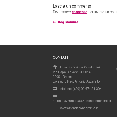
Lascia un commento
Devi essere
connesso
per inviare un co
⇐
Blog Mamma
CONTATTI
Amministrazione Condomini
Via Papa Giovanni XXIII° 43
20091 Bresso
c/o studio Rag. Antonio Azzaretto
InfoLine: (+39) 02.674.81.304
antonio.azzaretto@aziendacondominio.it
www.aziendacondominio.it