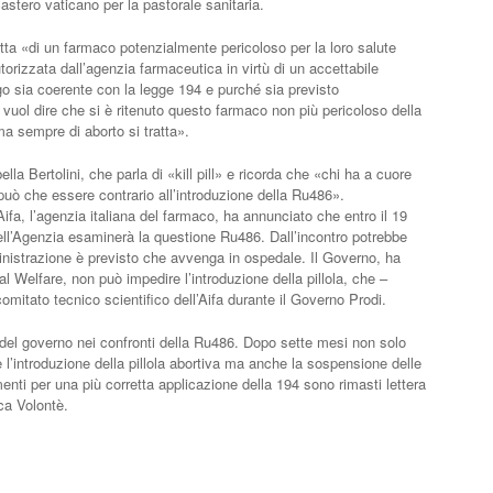
stero vaticano per la pastorale sanitaria.
ratta «di un farmaco potenzialmente pericoloso per la loro salute
utorizzata dall’agenzia farmaceutica in virtù di un accettabile
go sia coerente con la legge 194 e purché sia previsto
vuol dire che si è ritenuto questo farmaco non più pericoloso della
ma sempre di aborto si tratta».
lla Bertolini, che parla di «kill pill» e ricorda che «chi ha a cuore
può che essere contrario all’introduzione della Ru486».
Aifa, l’agenzia italiana del farmaco, ha annunciato che entro il 19
ell’Agenzia esaminerà la questione Ru486. Dall’incontro potrebbe
ministrazione è previsto che avvenga in ospedale. Il Governo, ha
l Welfare, non può impedire l’introduzione della pillola, che –
omitato tecnico scientifico dell’Aifa durante il Governo Prodi.
 del governo nei confronti della Ru486. Dopo sette mesi non solo
e l’introduzione della pillola abortiva ma anche la sospensione delle
menti per una più corretta applicazione della 194 sono rimasti lettera
ca Volontè.