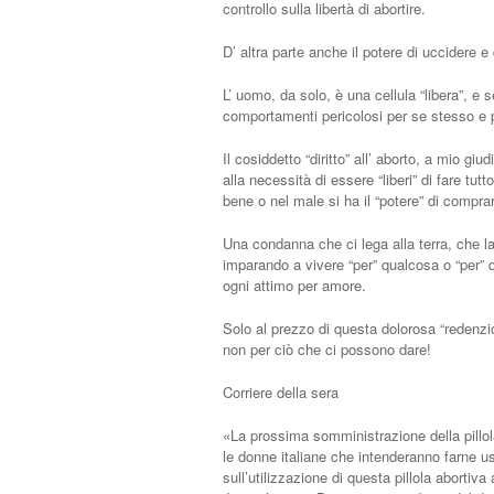
controllo sulla libertà di abortire.
D’ altra parte anche il potere di uccidere e 
L’ uomo, da solo, è una cellula “libera”, e
comportamenti pericolosi per se stesso e per
Il cosiddetto “diritto” all’ aborto, a mio gi
alla necessità di essere “liberi” di fare tut
bene o nel male si ha il “potere” di compra
Una condanna che ci lega alla terra, che l
imparando a vivere “per” qualcosa o “per” q
ogni attimo per amore.
Solo al prezzo di questa dolorosa “redenzion
non per ciò che ci possono dare!
Corriere della sera
«La prossima somministrazione della pillola
le donne italiane che intenderanno farne uso
sull’utilizzazione di questa pillola abortiva