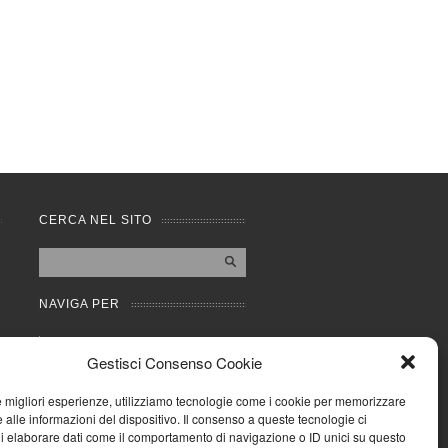
CERCA NEL SITO
NAVIGA PER
Mappa completa
Gestisci Consenso Cookie
Mappa categorie
Cookie Policy (UE)
le migliori esperienze, utilizziamo tecnologie come i cookie per memorizzare
Privacy Policy
 alle informazioni del dispositivo. Il consenso a queste tecnologie ci
i elaborare dati come il comportamento di navigazione o ID unici su questo
Forum