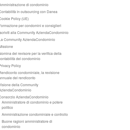
Amministrazione di condominio
Contabilità in outsourcing con Danea
Cookie Policy (UE)
Formazione per condomini e consiglieri
Iscriviti alla Community AziendaCondominio
La Community AziendaCondominio
Missione
Nomina del revisore per la verifica della
contabilità del condominio
Privacy Policy
Rendiconto condominiale, la revisione
annuale del rendiconto
Visione della Community
AziendaCondominio
Consorzio AziendaCondominio
Amministratore di condominio e potere
politico
Amministrazione condominiale e controllo
Buone ragioni amministratore di
condominio