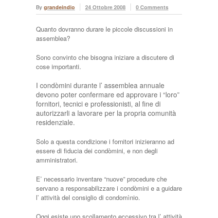
By
grandeindio
24 Ottobre 2008
0 Comments
Quanto dovranno durare le piccole discussioni in
assemblea?
Sono convinto che bisogna iniziare a discutere di
cose importanti.
I condòmini durante l’ assemblea annuale
devono poter confermare ed approvare i “loro”
fornitori, tecnici e professionisti, al fine di
autorizzarli a lavorare per la propria comunità
residenziale.
Solo a questa condizione i fornitori inizieranno ad
essere di fiducia dei condòmini, e non degli
amministratori.
E’ necessario inventare “nuove” procedure che
servano a responsabilizzare i condòmini e a guidare
l’ attività del consiglio di condomìnio.
Oggi esiste uno scollamento eccessivo tra l’ attività