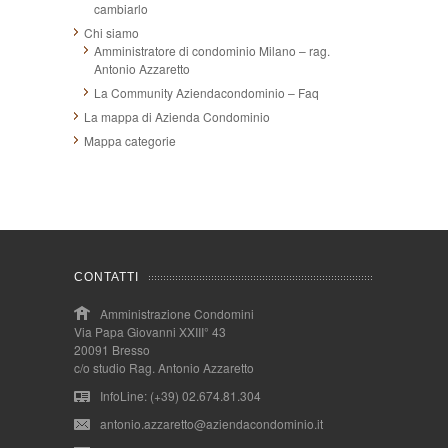
cambiarlo
Chi siamo
Amministratore di condominio Milano – rag.
Antonio Azzaretto
La Community Aziendacondominio – Faq
La mappa di Azienda Condominio
Mappa categorie
CONTATTI
Amministrazione Condomini
Via Papa Giovanni XXIII° 43
20091 Bresso
c/o studio Rag. Antonio Azzaretto
InfoLine: (+39) 02.674.81.304
antonio.azzaretto@aziendacondominio.it