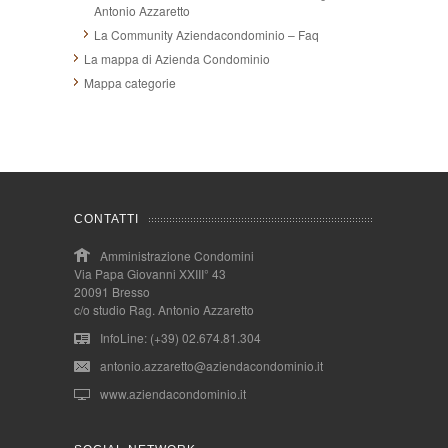
Antonio Azzaretto
La Community Aziendacondominio – Faq
La mappa di Azienda Condominio
Mappa categorie
CONTATTI
Amministrazione Condomini
Via Papa Giovanni XXIII° 43
20091 Bresso
c/o studio Rag. Antonio Azzaretto
InfoLine: (+39) 02.674.81.304
antonio.azzaretto@aziendacondominio.it
www.aziendacondominio.it