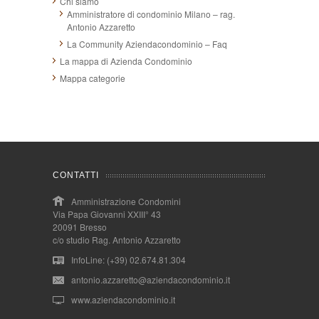
Chi siamo
Amministratore di condominio Milano – rag.
Antonio Azzaretto
La Community Aziendacondominio – Faq
La mappa di Azienda Condominio
Mappa categorie
CONTATTI
Amministrazione Condomini
Via Papa Giovanni XXIII° 43
20091 Bresso
c/o studio Rag. Antonio Azzaretto
InfoLine: (+39) 02.674.81.304
antonio.azzaretto@aziendacondominio.it
www.aziendacondominio.it