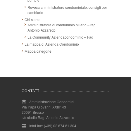
punto 6
Revoca amministratore condominiale, consigli per
cambiarlo
Chi siamo
Amministratore di condominio Milano – rag.
Antonio Azzaretto
La Community Aziendacondominio – Faq
La mappa di Azienda Condominio
Mappa categorie
CONTATTI
Amministrazione Condomini
Via Papa Giovanni XXIII° 43
20091 Bresso
c/o studio Rag. Antonio Azzaretto
InfoLine: (+39) 02.674.81.304