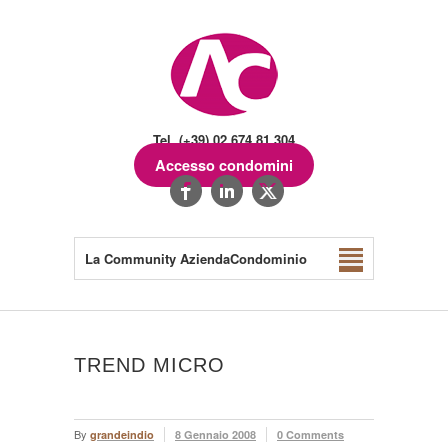
Tel. (+39) 02.674.81.304
Accesso condomini
La Community AziendaCondominio
TREND MICRO
By
grandeindio
8 Gennaio 2008
0 Comments