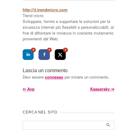
http://it.trendmicro.com
Trend micro
Sviluppare, fornire e supportare le soluzioni per la
sicurezza Internet più flessibili e personalizzabili, al
fine di affrontare le minacce in costante mutamento
provenienti dal Web.
0
0
0
Lascia un commento
Devi essere
connesso
per inviare un commento.
⇐
Avp
Kaspersky
⇒
CERCA NEL SITO