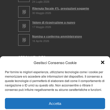
24 Luglio 2026
Ritenuta fiscale 4%, prestazioni soggette
30 Maggio 2026
Valore di ricostruzione a nuovo
17 Maggio 2026
Nomina e conferma amministratore
16 Aprile 2026
CERCA NEL SITO
Gestisci Consenso Cookie
Per fornire le migliori esperienze, utilizziamo tecnologie come i cookie per
memorizzare e/o accedere alle informazioni del dispositivo. Il consenso a
NAVIGA PER
queste tecnologie ci permetterà di elaborare dati come il comportamento di
navigazione o ID unici su questo sito. Non acconsentire o ritirare il
Mappa completa
consenso può influire negativamente su alcune caratteristiche e funzioni.
Mappa categorie
Cookie Policy (UE)
Accetta
Privacy Policy