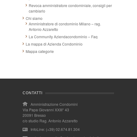
Revoca amministratore condominiale, consigli per
cambiarlo
Chi siamo
Amministratore di condominio Milano – rag.
Antonio Azzaretto
La Community Aziendacondominio – Faq
La mappa di Azienda Condominio
Mappa categorie
CONTATTI
Amministrazione Condomini
Via Papa Giovanni XXIII° 43
20091 Bresso
c/o studio Rag. Antonio Azzaretto
InfoLine: (+39) 02.674.81.304