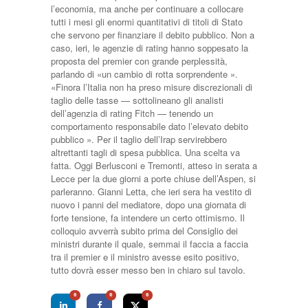
l’economia, ma anche per con­tinuare a collocare
tutti i mesi gli enormi quantitativi di ti­toli di Stato
che servono per finanziare il debito pubbli­co. Non a
caso, ieri, le agen­zie di rating hanno soppe­sato la
proposta del pre­mier con grande perples­sità,
parlando di «un cambio di rotta sorpren­dente ».
«Finora l’Italia non ha preso misure di­screzionali di
taglio delle tasse — sottolineano gli analisti
dell’agenzia di ra­ting Fitch — tenendo un
comportamento responsabile dato l’elevato debito
pubbli­co ». Per il taglio dell’Irap servi­rebbero
altrettanti tagli di spe­sa pubblica. Una scelta va
fatta. Oggi Berlusconi e Tremonti, at­teso in serata a
Lecce per la due giorni a porte chiuse del­l’Aspen, si
parleranno. Gianni Letta, che ieri sera ha vestito di
nuovo i panni del mediatore, dopo una giornata di
forte ten­sione, fa intendere un certo ot­timismo. Il
colloquio avverrà subito prima del Consiglio dei
ministri durante il quale, sem­mai il faccia a faccia
tra il pre­mier e il ministro avesse esito positivo,
tutto dovrà esser mes­so ben in chiaro sul tavolo.
0
0
0