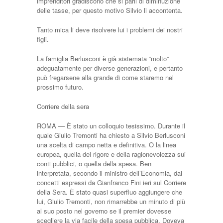
imprenditori gradiscono che si parli di diminuzione
delle tasse, per questo motivo Silvio li accontenta.
Tanto mica li deve risolvere lui i problemi dei nostri
figli.
La famiglia Berlusconi è già sistemata “molto”
adeguatamente per diverse generazioni, e pertanto
può fregarsene alla grande di come staremo nel
prossimo futuro.
Corriere della sera
ROMA — È stato un collo­quio tesissimo. Durante il
qua­le Giulio Tremonti ha chiesto a Silvio Berlusconi
una scelta di campo netta e definitiva. O la linea
europea, quella del rigore e della ragionevolezza sui
con­ti pubblici, o quella della spe­sa. Ben
interpretata, secondo il ministro dell’Economia, dai
concetti espressi da Gianfran­co Fini ieri sul Corriere
della Sera. È stato quasi superfluo aggiungere che
lui, Giulio Tre­monti, non rimarrebbe un mi­nuto di più
al suo posto nel go­verno se il premier dovesse
scegliere la via facile della spe­sa pubblica. Doveva