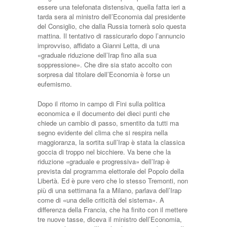
essere una telefona­ta distensiva, quella fatta ieri a
tarda sera al ministro dell’Eco­nomia dal presidente
del Con­siglio, che dalla Russia tornerà solo questa
mattina. Il tentati­vo di rassicurarlo dopo l’an­nuncio
improvviso, affidato a Gianni Letta, di una
«graduale riduzione dell’Irap fino alla sua
soppressione». Che dire sia sta­to accolto con
sorpresa dal tito­lare dell’Economia è forse un
eufemismo.
Dopo il ritorno in campo di Fini sulla politica
economica e il documento dei dieci punti che
chiede un cambio di pas­so, smentito da tutti ma
segno evidente del clima che si respi­ra nella
maggioranza, la sortita sull’Irap è stata la classica
goc­cia di troppo nel bicchiere. Va bene che la
riduzione «gradua­le e progressiva» dell’Irap è
prevista dal programma eletto­rale del Popolo della
Libertà. Ed è pure vero che lo stesso Tremonti, non
più di una setti­mana fa a Milano, parlava del­­l’Irap
come di «una delle critici­tà del sistema». A
differenza della Francia, che ha finito con il mettere
tre nuove tasse, dice­va il ministro dell’Economia,