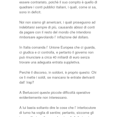
essere contrariato, poichè il suo compito è quello di
quadrare i conti pubblici italiani, i quali, come si sa,
sono in deficit.
Noi non siamo gli americani, i quali proseguono ad
indebitarsi sempre di più, causando abissi di conti
da pagare con il resto del mondo che intendono
rimborsare agevolando l’ inflazione del dollaro.
In Italia comanda l’ Unione Europea che ci guarda,
ci giudica e ci controlla, e pertanto il governo non
può rinunciare a circa 40 miliardi di euro senza
trovare una adeguata entrata suppletiva.
Perchè il discorso, in soldoni, è proprio questo: Chi
ce li mette i soldi, se mancano le entrate derivanti
dall’ Irap?
A Berlusconi queste piccole difficoltà operative
evidentemente non interessano.
A lui basta soltanto dire le cose che l’ interlocutore
di turno ha voglia di sentire; pertanto, siccome gli