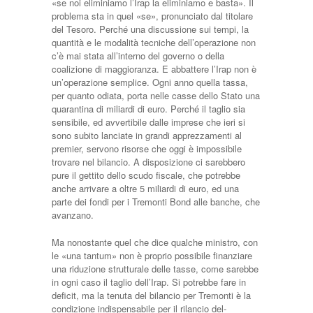
«se noi eliminiamo l’Irap la eli­miniamo e basta». Il
problema sta in quel «se», pronunciato dal titolare
del Tesoro. Perché una discussione sui tempi, la
quantità e le modalità tecniche dell’operazione non
c’è mai sta­ta all’interno del governo o del­la
coalizione di maggioranza. E abbattere l’Irap non è
un’operazione semplice. Ogni anno quella tassa,
per quanto odiata, porta nelle casse dello Stato una
quarantina di miliar­di di euro. Perché il taglio sia
sensibile, ed avvertibile dalle imprese che ieri si
sono subito lanciate in grandi apprezza­menti al
premier, servono ri­sorse che oggi è impossibile
trovare nel bilancio. A disposizione ci sarebbe­ro
pure il gettito dello scudo fiscale, che potrebbe
anche arrivare a oltre 5 miliardi di euro, ed una
parte dei fondi per i Tremonti Bond alle ban­che, che
avanzano.
Ma nono­stante quel che dice qualche ministro, con
le «una tantum» non è proprio possibile finan­ziare
una riduzione strutturale delle tasse, come sarebbe
in ogni caso il taglio dell’Irap. Si potrebbe fare in
deficit, ma la tenuta del bilancio per Tre­monti è la
condizione indi­spensabile per il rilancio del­