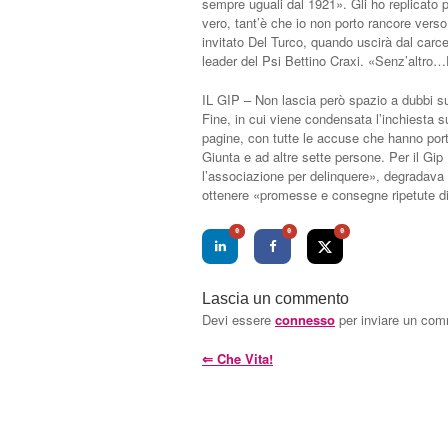
sempre uguali dal 1921». Gli ho replicato pe
vero, tant’è che io non porto rancore verso 
invitato Del Turco, quando uscirà dal carce
leader del Psi Bettino Craxi. «Senz’altro…
IL GIP – Non lascia però spazio a dubbi sul
Fine, in cui viene condensata l’inchiesta s
pagine, con tutte le accuse che hanno port
Giunta e ad altre sette persone. Per il Gi
l’associazione per delinquere», degradava i
ottenere «promesse e consegne ripetute d
0
0
0
Lascia un commento
Devi essere
connesso
per inviare un co
⇐
Che Vita!