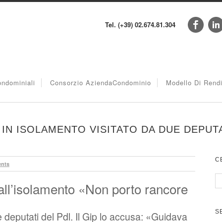
Tel. (+39) 02.674.81.304
ndominiali
Consorzio AziendaCondominio
Modello Di Rend
 IN ISOLAMENTO VISITATO DA DUE DEPUT
C
nts
all’isolamento «Non porto rancore
S
e deputati del Pdl. Il Gip lo accusa: «Guidava