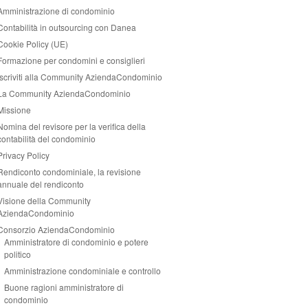
Amministrazione di condominio
Contabilità in outsourcing con Danea
Cookie Policy (UE)
Formazione per condomini e consiglieri
Iscriviti alla Community AziendaCondominio
La Community AziendaCondominio
Missione
Nomina del revisore per la verifica della
contabilità del condominio
Privacy Policy
Rendiconto condominiale, la revisione
annuale del rendiconto
Visione della Community
AziendaCondominio
Consorzio AziendaCondominio
Amministratore di condominio e potere
politico
Amministrazione condominiale e controllo
Buone ragioni amministratore di
condominio