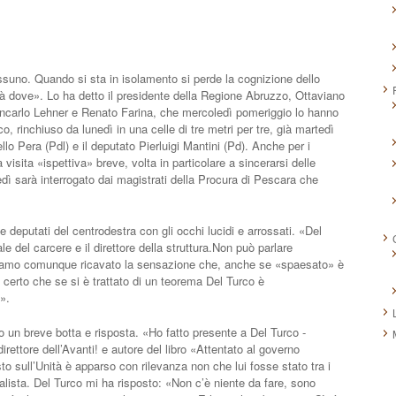
no. Quando si sta in isolamento si perde la cognizione dello
sà dove». Lo ha detto il presidente della Regione Abruzzo, Ottaviano
iancarlo Lehner e Renato Farina, che mercoledì pomeriggio lo hanno
, rinchiuso da lunedì in una celle di tre metri per tre, già martedì
lo Pera (Pdl) e il deputato Pierluigi Mantini (Pd). Anche per i
 visita «ispettiva» breve, volta in particolare a sincerarsi delle
edì sarà interrogato dai magistrati della Procura di Pescara che
eputati del centrodestra con gli occhi lucidi e arrossati. «Del
e del carcere e il direttore della struttura.Non può parlare
bbiamo comunque ricavato la sensazione che, anche se «spaesato» è
erto che se si è trattato di un teorema Del Turco è
».
un breve botta e risposta. «Ho fatto presente a Del Turco -
direttore dell’Avanti! e autore del libro «Attentato al governo
to sull’Unità è apparso con rilevanza non che lui fosse stato tra i
alista. Del Turco mi ha risposto: «Non c’è niente da fare, sono