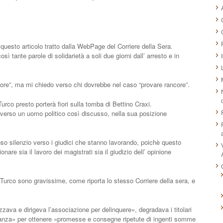
questo articolo tratto dalla WebPage del Corriere della Sera.
 tante parole di solidarietà a soli due giorni dall’ arresto e in
core”, ma mi chiedo verso chi dovrebbe nel caso “provare rancore”.
l Turco presto porterà fiori sulla tomba di Bettino Craxi.
 verso un uomo politico così discusso, nella sua posizione
oso silenzio verso i giudici che stanno lavorando, poichè questo
are sia il lavoro dei magistrati sia il giudizio dell’ opinione
Turco sono gravissime, come riporta lo stesso Corriere della sera, e
zava e dirigeva l’associazione per delinquere», degradava i titolari
itanza» per ottenere «promesse e consegne ripetute di ingenti somme