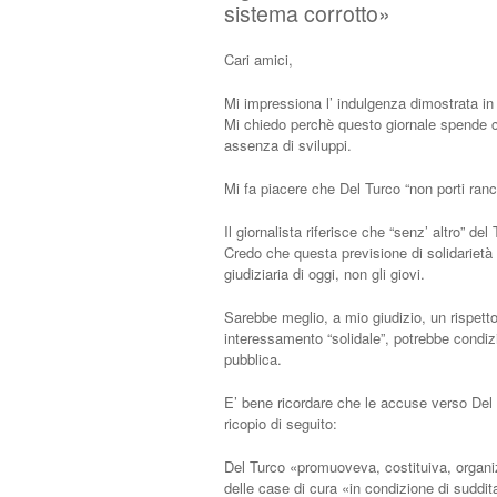
sistema corrotto»
Cari amici,
Mi impressiona l’ indulgenza dimostrata in 
Mi chiedo perchè questo giornale spende così
assenza di sviluppi.
Mi fa piacere che Del Turco “non porti ran
Il giornalista riferisce che “senz’ altro” de
Credo che questa previsione di solidarietà
giudiziaria di oggi, non gli giovi.
Sarebbe meglio, a mio giudizio, un rispett
interessamento “solidale”, potrebbe condizion
pubblica.
E’ bene ricordare che le accuse verso Del 
ricopio di seguito:
Del Turco «promuoveva, costituiva, organiz
delle case di cura «in condizione di sudd