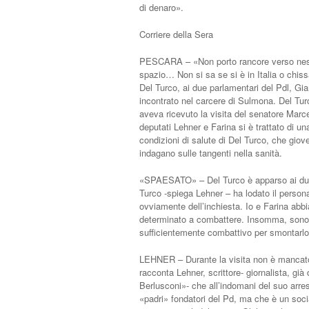
di denaro».
Corriere della Sera
PESCARA – «Non porto rancore verso nessu
spazio… Non si sa se si è in Italia o chis
Del Turco, ai due parlamentari del Pdl, G
incontrato nel carcere di Sulmona. Del Turco
aveva ricevuto la visita del senatore Marcel
deputati Lehner e Farina si è trattato di una
condizioni di salute di Del Turco, che giov
indagano sulle tangenti nella sanità.
«SPAESATO» – Del Turco è apparso ai due d
Turco -spiega Lehner – ha lodato il personal
ovviamente dell’inchiesta. Io e Farina a
determinato a combattere. Insomma, sono c
sufficientemente combattivo per smontarlo
LEHNER – Durante la visita non è mancato 
racconta Lehner, scrittore- giornalista, già 
Berlusconi»- che all’indomani del suo arres
«padri» fondatori del Pd, ma che è un soci