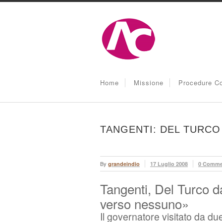
Home
Missione
Procedure Co
TANGENTI: DEL TURCO
By
grandeindio
17 Luglio 2008
0 Comme
Tangenti, Del Turco d
verso nessuno»
Il governatore visitato da du