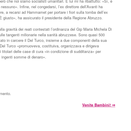
rò che noi siamo socialisti umanitari. E lui mi ha ribattutto: «Sì, è
nessuno». Infine, nel congedarsi, l’ex direttore dell’Avanti ha
re, a recarsi ad Hammamet per portare i fiori sulla tomba dell’ex
È giusto», ha assicurato il presidente della Regione Abruzzo.
la gravità dei reati contestati l’ordinanza del Gip Maria Michela Di
ulle tangenti milionarie nella sanità abruzzese. Sono quasi 500
ato in carcere il Del Turco, insieme a due componenti della sua
p Del Turco «promuoveva, costituiva, organizzava e dirigeva
 titolari delle case di cura «in condizione di sudditanza» per
i ingenti somme di denaro».
mmento.
Venite Bambini!
⇒