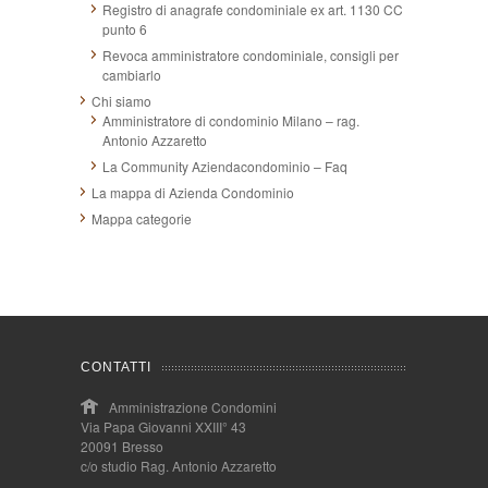
Registro di anagrafe condominiale ex art. 1130 CC
punto 6
Revoca amministratore condominiale, consigli per
cambiarlo
Chi siamo
Amministratore di condominio Milano – rag.
Antonio Azzaretto
La Community Aziendacondominio – Faq
La mappa di Azienda Condominio
Mappa categorie
CONTATTI
Amministrazione Condomini
Via Papa Giovanni XXIII° 43
20091 Bresso
c/o studio Rag. Antonio Azzaretto