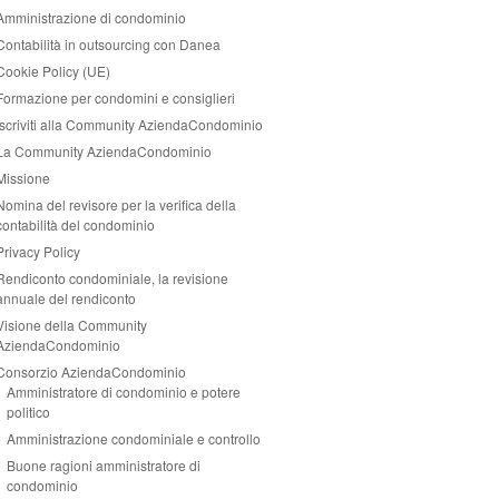
Amministrazione di condominio
Contabilità in outsourcing con Danea
Cookie Policy (UE)
Formazione per condomini e consiglieri
Iscriviti alla Community AziendaCondominio
La Community AziendaCondominio
Missione
Nomina del revisore per la verifica della
contabilità del condominio
Privacy Policy
Rendiconto condominiale, la revisione
annuale del rendiconto
Visione della Community
AziendaCondominio
Consorzio AziendaCondominio
Amministratore di condominio e potere
politico
Amministrazione condominiale e controllo
Buone ragioni amministratore di
condominio