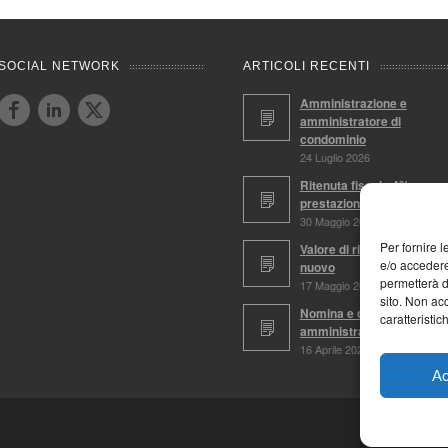
SOCIAL NETWORK
ARTICOLI RECENTI
Amministrazione e
amministratore di
condominio
24 Luglio 2026
Ritenuta fiscale 4%,
prestazioni soggette
30 Maggio 2026
Per fornire 
Valore di ricostruzione a
e/o accedere
nuovo
permetterà d
17 Maggio 2026
sito. Non ac
Nomina e conferma
caratteristic
amministratore
16 Aprile 2026
Ac