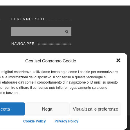
CERCA NEL SITO
NAVIGA PER
Mappa completa
Gestisci Consenso Cookie
Mappa categorie
Cookie Policy (UE)
le migliori esperienze, utilizziamo tecnologie come i cookie per memorizzare
Privacy Policy
 alle informazioni del dispositivo. Il consenso a queste tecnologie ci
i elaborare dati come il comportamento di navigazione o ID unici su questo
Forum
consentire o ritirare il consenso può influire negativamente su alcune
Iscriviti alla Community
he e funzioni.
AziendaCondominio
cetta
Nega
Visualizza le preferenze
Cookie Policy
Privacy Policy