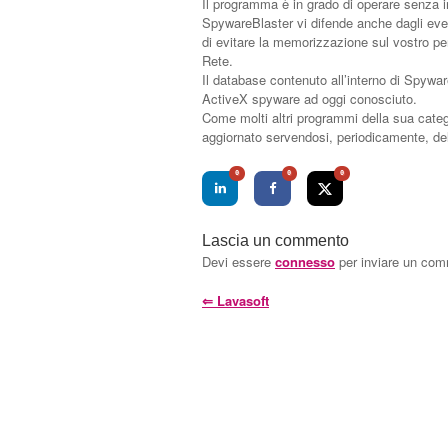
Il programma è in grado di operare senza in
SpywareBlaster vi difende anche dagli eve
di evitare la memorizzazione sul vostro per
Rete.
Il database contenuto all’interno di Spywar
ActiveX spyware ad oggi conosciuto.
Come molti altri programmi della sua cat
aggiornato servendosi, periodicamente, de
0
0
0
Lascia un commento
Devi essere
connesso
per inviare un co
⇐
Lavasoft