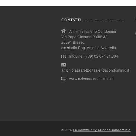
CONTATTI
Amministrazione Condomini
Via Papa Giovanni XXIII° 43
20091 Bresso
c/o studio Rag. Antonio Azzaretto
InfoLine: (+39) 02.674.81.304
antonio.azzaretto@aziendacondominio.it
www.aziendacondominio.it
© 2026
La Community AziendaCondominio