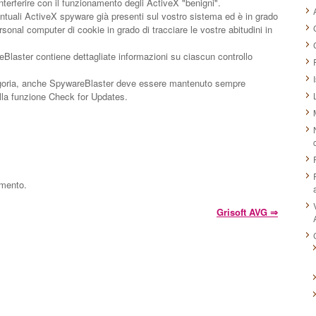
terferire con il funzionamento degli ActiveX "benigni".
ntuali ActiveX spyware già presenti sul vostro sistema ed è in grado
sonal computer di cookie in grado di tracciare le vostre abitudini in
eBlaster contiene dettagliate informazioni su ciascun controllo
egoria, anche SpywareBlaster deve essere mantenuto sempre
lla funzione Check for Updates.
mmento.
Grisoft AVG
⇒