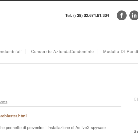
Tel. (+39) 02.674.81.304
ndominiali
Consorzio AziendaCondominio
Modello Di Rend
C
ents
reblaster.html
e permette di prevenire l’ installazione di ActiveX spyware
S