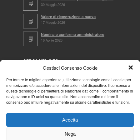
30 Maggio 2026
Valore di ricostruzione a nuovo
17 Maggio 2026
Nomina e conferma amministratore
16 Aprile 2026
CERCA NEL SITO
Gestisci Consenso Cookie
Per fornire le migliori esperienze, utilizziamo tecnologie come i cookie per
memorizzare e/o accedere alle informazioni del dispositivo. Il consenso a
NAVIGA PER
queste tecnologie ci permetterà di elaborare dati come il comportamento di
navigazione o ID unici su questo sito. Non acconsentire o ritirare il
Mappa completa
consenso può influire negativamente su alcune caratteristiche e funzioni.
Mappa categorie
Cookie Policy (UE)
Accetta
Privacy Policy
Forum
Nega
Iscriviti alla Community AziendaCondominio