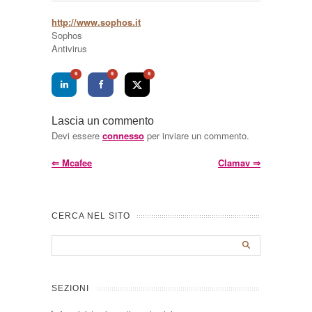
http://www.sophos.it
Sophos
Antivirus
0
0
0
Lascia un commento
Devi essere
connesso
per inviare un commento.
⇐
Mcafee
Clamav
⇒
CERCA NEL SITO
SEZIONI