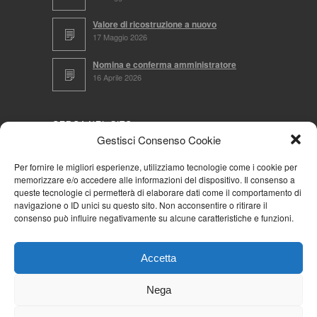
Valore di ricostruzione a nuovo
17 Maggio 2026
Nomina e conferma amministratore
16 Aprile 2026
CERCA NEL SITO
Gestisci Consenso Cookie
Per fornire le migliori esperienze, utilizziamo tecnologie come i cookie per
memorizzare e/o accedere alle informazioni del dispositivo. Il consenso a
NAVIGA PER
queste tecnologie ci permetterà di elaborare dati come il comportamento di
navigazione o ID unici su questo sito. Non acconsentire o ritirare il
Mappa completa
consenso può influire negativamente su alcune caratteristiche e funzioni.
Mappa categorie
Cookie Policy (UE)
Accetta
Privacy Policy
Forum
Nega
Iscriviti alla Community AziendaCondominio