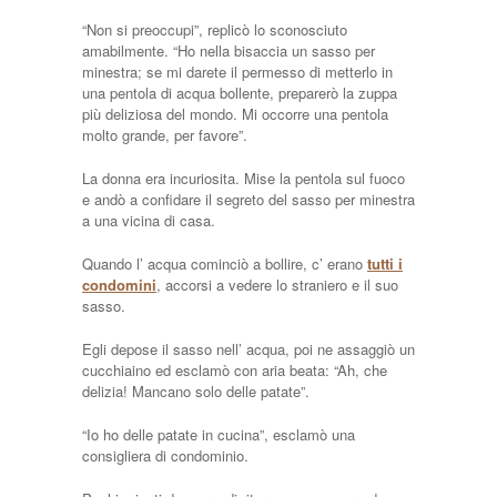
“Non si preoccupi”, replicò lo sconosciuto
amabilmente. “Ho nella bisaccia un sasso per
minestra; se mi darete il permesso di metterlo in
una pentola di acqua bollente, preparerò la zuppa
più deliziosa del mondo. Mi occorre una pentola
molto grande, per favore”.
La donna era incuriosita. Mise la pentola sul fuoco
e andò a confidare il segreto del sasso per minestra
a una vicina di casa.
Quando l’ acqua cominciò a bollire, c’ erano
tutti i
condomini
, accorsi a vedere lo straniero e il suo
sasso.
Egli depose il sasso nell’ acqua, poi ne assaggiò un
cucchiaino ed esclamò con aria beata: “Ah, che
delizia! Mancano solo delle patate”.
“Io ho delle patate in cucina”, esclamò una
consigliera di condominio.