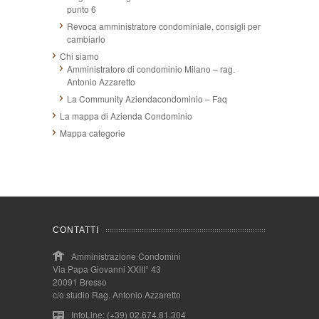
punto 6
Revoca amministratore condominiale, consigli per
cambiarlo
Chi siamo
Amministratore di condominio Milano – rag.
Antonio Azzaretto
La Community Aziendacondominio – Faq
La mappa di Azienda Condominio
Mappa categorie
CONTATTI
Amministrazione Condomini
Via Papa Giovanni XXIII° 43
20091 Bresso
c/o studio Rag. Antonio Azzaretto
InfoLine: (+39) 02.674.81.304