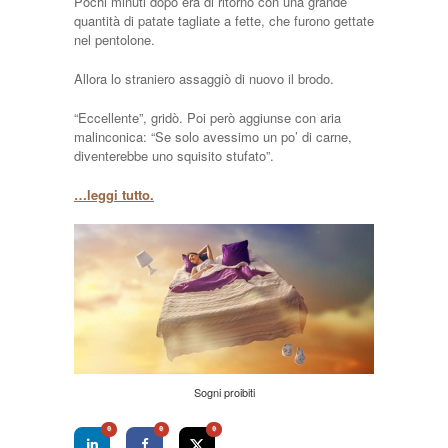
Pochi minuti dopo era di ritorno con una grande
quantità di patate tagliate a fette, che furono gettate
nel pentolone.
Allora lo straniero assaggiò di nuovo il brodo.
“Eccellente”, gridò. Poi però aggiunse con aria
malinconica: “Se solo avessimo un po’ di carne,
diventerebbe uno squisito stufato”.
…leggi tutto.
Sogni proibiti
0
0
0