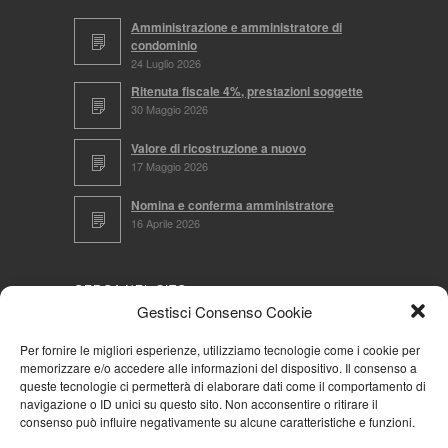
Amministrazione e amministratore di
condominio
24 Luglio 2026
Ritenuta fiscale 4%, prestazioni soggette
30 Maggio 2026
Valore di ricostruzione a nuovo
17 Maggio 2026
Nomina e conferma amministratore
16 Aprile 2026
CERCA NEL SITO
Gestisci Consenso Cookie
Per fornire le migliori esperienze, utilizziamo tecnologie come i cookie per
memorizzare e/o accedere alle informazioni del dispositivo. Il consenso a
NAVIGA PER
queste tecnologie ci permetterà di elaborare dati come il comportamento di
navigazione o ID unici su questo sito. Non acconsentire o ritirare il
Mappa completa
consenso può influire negativamente su alcune caratteristiche e funzioni.
Mappa categorie