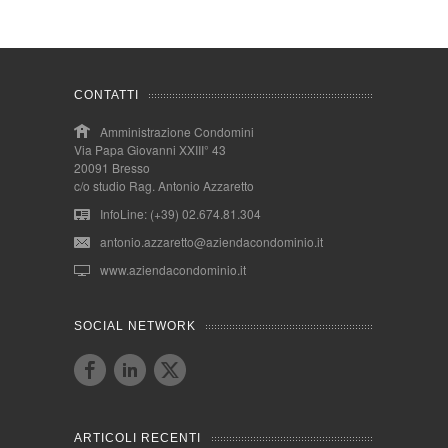
CONTATTI
Amministrazione Condomini
Via Papa Giovanni XXIII° 43
20091 Bresso
c/o studio Rag. Antonio Azzaretto
InfoLine: (+39) 02.674.81.304
antonio.azzaretto@aziendacondominio.it
www.aziendacondominio.it
SOCIAL NETWORK
ARTICOLI RECENTI