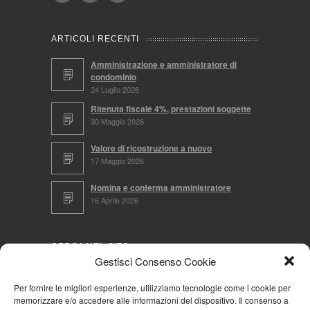
ARTICOLI RECENTI
Amministrazione e amministratore di
condominio
24 Luglio 2026
Ritenuta fiscale 4%, prestazioni soggette
30 Maggio 2026
Valore di ricostruzione a nuovo
17 Maggio 2026
Nomina e conferma amministratore
16 Aprile 2026
CERCA NEL SITO
Gestisci Consenso Cookie
Per fornire le migliori esperienze, utilizziamo tecnologie come i cookie per
memorizzare e/o accedere alle informazioni del dispositivo. Il consenso a
NAVIGA PER