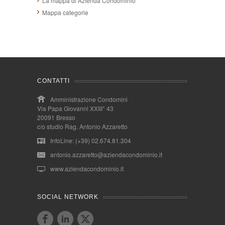
La mappa di Azienda Condominio
Mappa categorie
CONTATTI
Amministrazione Condomini
Via Papa Giovanni XXIII° 43
20091 Bresso
c/o studio Rag. Antonio Azzaretto
InfoLine: (+39) 02.674.81.304
antonio.azzaretto@aziendacondominio.it
www.aziendacondominio.it
SOCIAL NETWORK