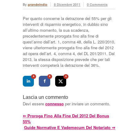
By
grandeindio
8 Dicembre 2011
0 Comments
Per quanto concerne la detrazione del 55% per gli
interventi di risparmio energetico, in dubbio sino
all’ultimo momento, la sua scadenza,
precedentemente prorogata fino alla fine di
quest’anno dall’art. 1, comma 48, della L. 220/2010,
viene ulteriormente prorogata fino alla fine del 2012
ad opera dell’art. 4, comma 4, del DL 201/2011. Dal
2013, la stessa disposizione prevede che per tali
interventi competerà la detrazione del 36%.
0
0
0
Lascia un commento
Devi essere
connesso
per inviare un commento.
⇐
Proroga Fino Alla Fine Del 2012 Del Bonus
55%
Guide Normative E Vademecum Del Notariato
⇒