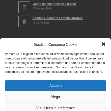
Valore di ricostruzione a nuovo
17 Maggio 2026
Nomina e conferma amministratore
16 Aprile 2026
CERCA NEL SITO
Gestisci Consenso Cookie
Per fornire le migliori esperienze, utilizziamo tecnologie come i cookie per
memorizzare e/o accedere alle informazioni del dispositivo. Il consenso a
NAVIGA PER
queste tecnologie ci permetterà di elaborare dati come il comportamento di
navigazione o ID unici su questo sito. Non acconsentire o ritirare il
Mappa completa
consenso può influire negativamente su alcune caratteristiche e funzioni.
Mappa categorie
Cookie Policy (UE)
Accetta
Privacy Policy
Forum
Nega
Iscriviti alla Community AziendaCondominio
Visualizza le preferenze