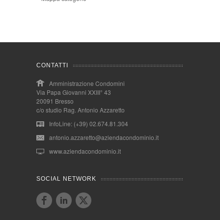
CONTATTI
Amministrazione Condomini
Via Papa Giovanni XXIII° 43
20091 Bresso
c/o studio Rag. Antonio Azzaretto
InfoLine: (+39) 02.674.81.304
antonio.azzaretto@aziendacondominio.it
www.aziendacondominio.it
SOCIAL NETWORK