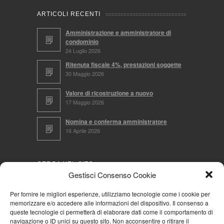
ARTICOLI RECENTI
Amministrazione e amministratore di
condominio
24 Luglio 2026
Ritenuta fiscale 4%, prestazioni soggette
30 Maggio 2026
Valore di ricostruzione a nuovo
17 Maggio 2026
Nomina e conferma amministratore
16 Aprile 2026
CERCA NEL SITO
Gestisci Consenso Cookie
Per fornire le migliori esperienze, utilizziamo tecnologie come i cookie per
memorizzare e/o accedere alle informazioni del dispositivo. Il consenso a
NAVIGA PER
queste tecnologie ci permetterà di elaborare dati come il comportamento di
navigazione o ID unici su questo sito. Non acconsentire o ritirare il