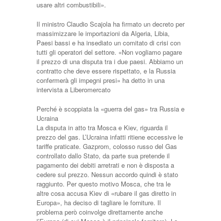
usare altri combustibili».
Il ministro Claudio Scajola ha firmato un decreto per
massimizzare le importazioni da Algeria, Libia,
Paesi bassi e ha insediato un comitato di crisi con
tutti gli operatori del settore. «Non vogliamo pagare
il prezzo di una disputa tra i due paesi. Abbiamo un
contratto che deve essere rispettato, e la Russia
confermerà gli impegni presi» ha detto in una
intervista a Liberomercato
Perché è scoppiata la «guerra del gas» tra Russia e
Ucraina
La disputa in atto tra Mosca e Kiev, riguarda il
prezzo del gas. L’Ucraina infatti ritiene eccessive le
tariffe praticate. Gazprom, colosso russo del Gas
controllato dallo Stato, da parte sua pretende il
pagamento dei debiti arretrati e non è disposta a
cedere sul prezzo. Nessun accordo quindi è stato
raggiunto. Per questo motivo Mosca, che tra le
altre cosa accusa Kiev di «rubare il gas diretto in
Europa», ha deciso di tagliare le forniture. Il
problema però coinvolge direttamente anche