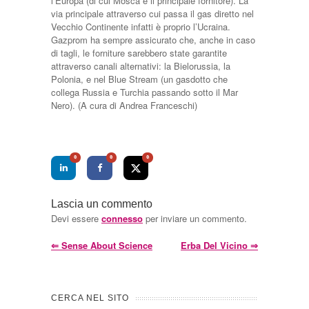
l’Europa (di cui Mosca è il principale fornitore). La
via principale attraverso cui passa il gas diretto nel
Vecchio Continente infatti è proprio l’Ucraina.
Gazprom ha sempre assicurato che, anche in caso
di tagli, le forniture sarebbero state garantite
attraverso canali alternativi: la Bielorussia, la
Polonia, e nel Blue Stream (un gasdotto che
collega Russia e Turchia passando sotto il Mar
Nero). (A cura di Andrea Franceschi)
0
0
0
Lascia un commento
Devi essere
connesso
per inviare un commento.
⇐
Sense About Science
Erba Del Vicino
⇒
CERCA NEL SITO