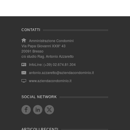
CONTATTI
Amministrazione Condomini
Via Papa Giovanni XXIII° 43
20091 Bresso
c/o studio Rag. Antonio Azzaretto
InfoLine: (+39) 02.674.81.304
antonio.azzaretto@aziendacondominio.it
www.aziendacondominio.it
SOCIAL NETWORK
ARTICOLI RECENTI