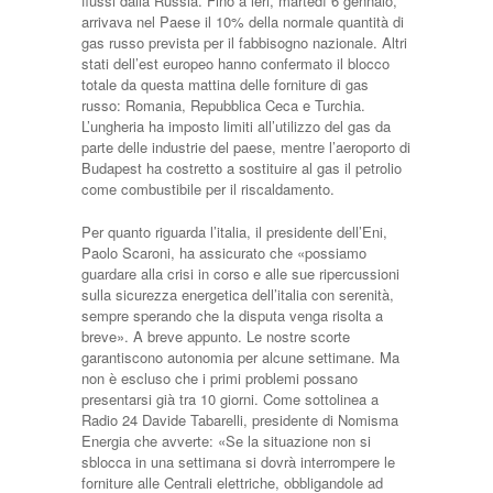
flussi dalla Russia. Fino a ieri, martedì 6 gennaio,
arrivava nel Paese il 10% della normale quantità di
gas russo prevista per il fabbisogno nazionale. Altri
stati dell’est europeo hanno confermato il blocco
totale da questa mattina delle forniture di gas
russo: Romania, Repubblica Ceca e Turchia.
L’ungheria ha imposto limiti all’utilizzo del gas da
parte delle industrie del paese, mentre l’aeroporto di
Budapest ha costretto a sostituire al gas il petrolio
come combustibile per il riscaldamento.
Per quanto riguarda l’italia, il presidente dell’Eni,
Paolo Scaroni, ha assicurato che «possiamo
guardare alla crisi in corso e alle sue ripercussioni
sulla sicurezza energetica dell’italia con serenità,
sempre sperando che la disputa venga risolta a
breve». A breve appunto. Le nostre scorte
garantiscono autonomia per alcune settimane. Ma
non è escluso che i primi problemi possano
presentarsi già tra 10 giorni. Come sottolinea a
Radio 24 Davide Tabarelli, presidente di Nomisma
Energia che avverte: «Se la situazione non si
sblocca in una settimana si dovrà interrompere le
forniture alle Centrali elettriche, obbligandole ad