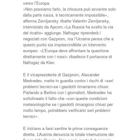
verso l’Europa.
«Non possiamo farlo, la chiusura può avvenire solo
dalla parte russa, è tecnicamente impossibile»,
afferma Zemljansky ribatte Valentin Zemljansky,
intervistato da Apcom.«La Russia ha scelto la via
del ricatto» aggiunge. Naftogaz riprenderà i
negoziati con Gazprom, ma l’Ucraina pensa che a
questo punto sia imprescindibile un intervento
europeo. «L’Europa deve affrontare la questione
direttamente con i russi» ribadisce il portavoce di
Naftogaz da Kiev.
E il vicepresidente di Gazprom, Alexander
Medvedev, mette in guardia contro i rischi di «seri
problemi tecnici»se i gasdotti rimarranno chiusi.
Parlando a Berlino con i giornalisti, Medvedev ha
sottolineato il fatto che «con queste condizioni
meteorologiche se i gasdotti rimangono chiusi per
molto tempo, potrebbero verificarsi seri problemi
tecnici».
E iniziano a farsi sentire le prime conseguenze
dirette. L’Austria denuncia la totale interruzione dei