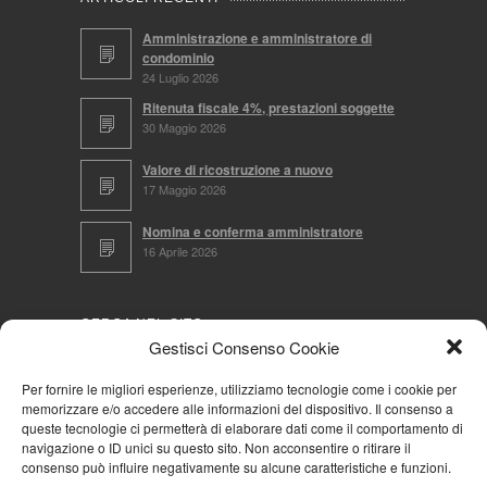
Amministrazione e amministratore di
condominio
24 Luglio 2026
Ritenuta fiscale 4%, prestazioni soggette
30 Maggio 2026
Valore di ricostruzione a nuovo
17 Maggio 2026
Nomina e conferma amministratore
16 Aprile 2026
CERCA NEL SITO
Gestisci Consenso Cookie
Per fornire le migliori esperienze, utilizziamo tecnologie come i cookie per
memorizzare e/o accedere alle informazioni del dispositivo. Il consenso a
NAVIGA PER
queste tecnologie ci permetterà di elaborare dati come il comportamento di
navigazione o ID unici su questo sito. Non acconsentire o ritirare il
Mappa completa
consenso può influire negativamente su alcune caratteristiche e funzioni.
Mappa categorie