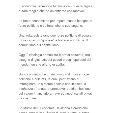
L’ economia nel mondo funziona con queste regole,
e sarà meglio che ne diventiamo consapevoli.
Le forze economiche per imporsi hanno bisogno di
forze politiche e culturali che le sostengano.
Una volta esistevano due forze politiche di eguale
forza capaci di “guidare” le forze economiche: Il
comunismo e il capitalismo.
Oggi l’ ideologia comunista è ormai obsoleta, ma il
bisogno di giustizia dei poveri e degli oppressi del
mondo non si è affatto esaurita.
Sono convinto che ci sia bisogno di nuove forze
politiche e culturali, le quali permattano di
immaginare un sistema sociale che inibisca la
ricchezza sfrenata, e promuova la redistribuzione
del valore finanziario attraverso nuovi canali privati
da costruire.
Lo studio dell’ Economia Relazionale credo che
possa aiutare lo sviluppo di queste “nuove” forze