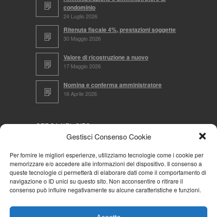
condominio
24 Luglio 2026
Ritenuta fiscale 4%, prestazioni soggette
30 Maggio 2026
Valore di ricostruzione a nuovo
17 Maggio 2026
Nomina e conferma amministratore
16 Aprile 2026
CERCA NEL SITO
Gestisci Consenso Cookie
Per fornire le migliori esperienze, utilizziamo tecnologie come i cookie per
memorizzare e/o accedere alle informazioni del dispositivo. Il consenso a
NAVIGA PER
queste tecnologie ci permetterà di elaborare dati come il comportamento di
navigazione o ID unici su questo sito. Non acconsentire o ritirare il
Mappa completa
consenso può influire negativamente su alcune caratteristiche e funzioni.
Mappa categorie
Cookie Policy (UE)