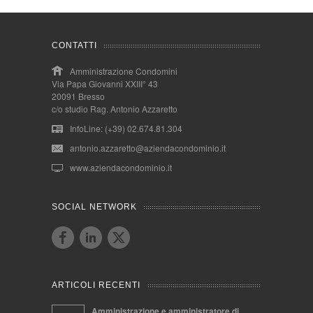
CONTATTI
Amministrazione Condomini
Via Papa Giovanni XXIII° 43
20091 Bresso
c/o studio Rag. Antonio Azzaretto
InfoLine: (+39) 02.674.81.304
antonio.azzaretto@aziendacondominio.it
www.aziendacondominio.it
SOCIAL NETWORK
ARTICOLI RECENTI
Amministrazione e amministratore di