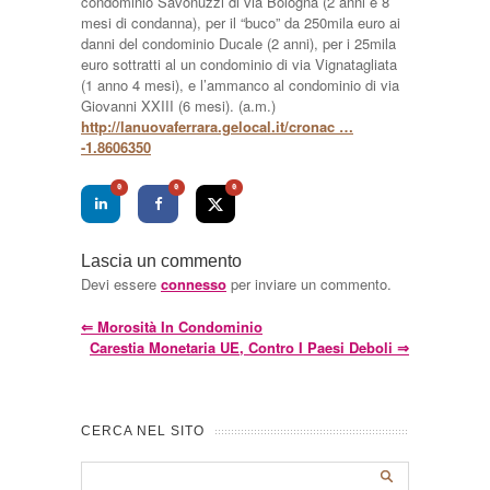
condominio Savonuzzi di via Bologna (2 anni e 8
mesi di condanna), per il “buco” da 250mila euro ai
danni del condominio Ducale (2 anni), per i 25mila
euro sottratti al un condominio di via Vignatagliata
(1 anno 4 mesi), e l’ammanco al condominio di via
Giovanni XXIII (6 mesi). (a.m.)
http://lanuovaferrara.gelocal.it/cronac …
-1.8606350
0
0
0
Lascia un commento
Devi essere
connesso
per inviare un commento.
⇐
Morosità In Condominio
Carestia Monetaria UE, Contro I Paesi Deboli
⇒
CERCA NEL SITO