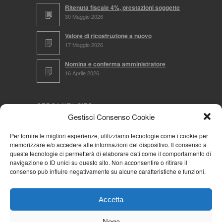
Ritenuta fiscale 4%, prestazioni soggette
30 Maggio 2026
Valore di ricostruzione a nuovo
17 Maggio 2026
Nomina e conferma amministratore
16 Aprile 2026
CERCA NEL SITO
Gestisci Consenso Cookie
Per fornire le migliori esperienze, utilizziamo tecnologie come i cookie per
memorizzare e/o accedere alle informazioni del dispositivo. Il consenso a
NAVIGA PER
queste tecnologie ci permetterà di elaborare dati come il comportamento di
navigazione o ID unici su questo sito. Non acconsentire o ritirare il
Mappa completa
consenso può influire negativamente su alcune caratteristiche e funzioni.
Mappa categorie
Cookie Policy (UE)
Accetta
Privacy Policy
Forum
Nega