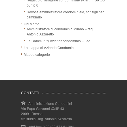
punto 6
Revoca amministratore condominiale, consigli per
cambiarlo
Chi siamo
Amministratore di condominio Milano – rag.
Antonio Azzaretto
La Community Aziendacondominio – Faq
La mappa di Azienda Condominio
Mappa categorie
CONTATTI
Amministrazione Condomini
Via Papa Giovanni XXIII° 43
20091 Bresso
c/o studio Rag. Antonio Azzaretto
InfoLine: (+39) 02.674.81.304