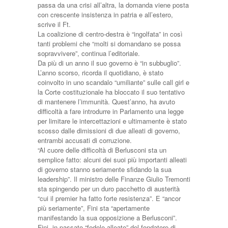
passa da una crisi all’altra, la domanda viene posta
con crescente insistenza in patria e all’estero,
scrive il Ft.
La coalizione di centro-destra è “ingolfata” in così
tanti problemi che “molti si domandano se possa
sopravvivere”, continua l’editoriale.
Da più di un anno il suo governo è “in subbuglio”.
L’anno scorso, ricorda il quotidiano, è stato
coinvolto in uno scandalo “umiliante” sulle call girl e
la Corte costituzionale ha bloccato il suo tentativo
di mantenere l’immunità. Quest’anno, ha avuto
difficoltà a fare introdurre in Parlamento una legge
per limitare le intercettazioni e ultimamente è stato
scosso dalle dimissioni di due alleati di governo,
entrambi accusati di corruzione.
“Al cuore delle difficoltà di Berlusconi sta un
semplice fatto: alcuni dei suoi più importanti alleati
di governo stanno seriamente sfidando la sua
leadership”. Il ministro delle Finanze Giulio Tremonti
sta spingendo per un duro pacchetto di austerità
“cui il premier ha fatto forte resistenza”. E “ancor
più seriamente”, Fini sta “apertamente
manifestando la sua opposizione a Berlusconi”.
Fini, in passato “fedele alleato” del fondatore di