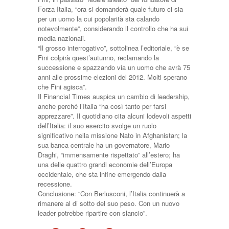
Forza Italia, “ora si domanderà quale futuro ci sia
per un uomo la cui popolarità sta calando
notevolmente”, considerando il controllo che ha sui
media nazionali.
“Il grosso interrogativo”, sottolinea l’editoriale, “è se
Fini colpirà quest’autunno, reclamando la
successione e spazzando via un uomo che avrà 75
anni alle prossime elezioni del 2012. Molti sperano
che Fini agisca”.
Il Financial Times auspica un cambio di leadership,
anche perché l’Italia “ha così tanto per farsi
apprezzare”. Il quotidiano cita alcuni lodevoli aspetti
dell’Italia: il suo esercito svolge un ruolo
significativo nella missione Nato in Afghanistan; la
sua banca centrale ha un governatore, Mario
Draghi, “immensamente rispettato” all’estero; ha
una delle quattro grandi economie dell’Europa
occidentale, che sta infine emergendo dalla
recessione.
Conclusione: “Con Berlusconi, l’Italia continuerà a
rimanere al di sotto del suo peso. Con un nuovo
leader potrebbe ripartire con slancio”.