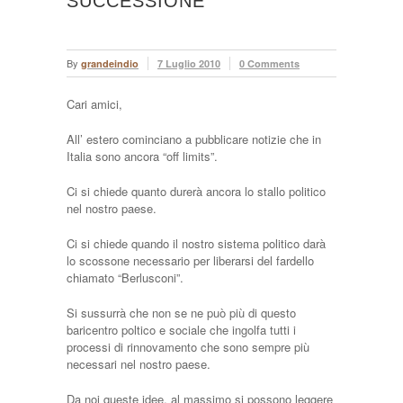
SUCCESSIONE
By
grandeindio
7 Luglio 2010
0 Comments
Cari amici,
All’ estero cominciano a pubblicare notizie che in
Italia sono ancora “off limits”.
Ci si chiede quanto durerà ancora lo stallo politico
nel nostro paese.
Ci si chiede quando il nostro sistema politico darà
lo scossone necessario per liberarsi del fardello
chiamato “Berlusconi”.
Si sussurrà che non se ne può più di questo
baricentro poltico e sociale che ingolfa tutti i
processi di rinnovamento che sono sempre più
necessari nel nostro paese.
Da noi queste idee, al massimo si possono leggere