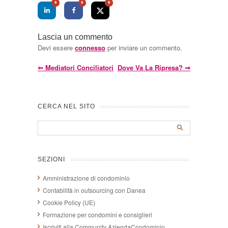
0
0
0
Lascia un commento
Devi essere
connesso
per inviare un commento.
⇐
Mediatori Conciliatori
Dove Va La Ripresa?
⇒
CERCA NEL SITO
SEZIONI
Amministrazione di condominio
Contabilità in outsourcing con Danea
Cookie Policy (UE)
Formazione per condomini e consiglieri
Iscriviti alla Community AziendaCondominio