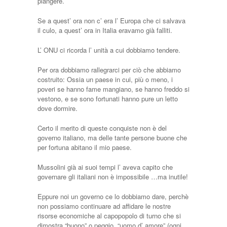
piangere.
Se a quest’ ora non c’ era l’ Europa che ci salvava
il culo, a quest’ ora in Italia eravamo già falliti.
L’ ONU ci ricorda l’ unità a cui dobbiamo tendere.
Per ora dobbiamo rallegrarci per ciò che abbiamo
costruito: Ossia un paese in cui, più o meno, i
poveri se hanno fame mangiano, se hanno freddo si
vestono, e se sono fortunati hanno pure un letto
dove dormire.
Certo il merito di queste conquiste non è del
governo italiano, ma delle tante persone buone che
per fortuna abitano il mio paese.
Mussolini già ai suoi tempi l’ aveva capito che
governare gli italiani non è impossibile …ma inutile!
Eppure noi un governo ce lo dobbiamo dare, perchè
non possiamo continuare ad affidare le nostre
risorse economiche al capopopolo di turno che si
dimostra “buono” o peggio, “uomo d’ amore” (ogni