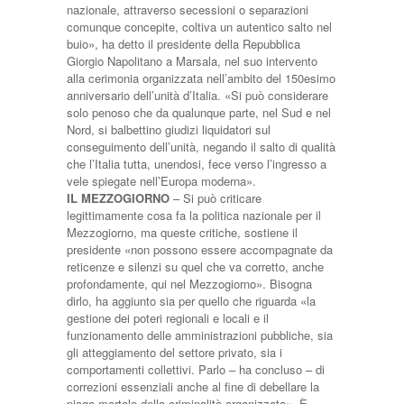
nazionale, attraverso secessioni o separazioni
comunque concepite, coltiva un autentico salto nel
buio», ha detto il presidente della Repubblica
Giorgio Napolitano a Marsala, nel suo intervento
alla cerimonia organizzata nell’ambito del 150esimo
anniversario dell’unità d’Italia. «Si può considerare
solo penoso che da qualunque parte, nel Sud e nel
Nord, si balbettino giudizi liquidatori sul
conseguimento dell’unità, negando il salto di qualità
che l’Italia tutta, unendosi, fece verso l’ingresso a
vele spiegate nell’Europa moderna».
IL MEZZOGIORNO
– Si può criticare
legittimamente cosa fa la politica nazionale per il
Mezzogiorno, ma queste critiche, sostiene il
presidente «non possono essere accompagnate da
reticenze e silenzi su quel che va corretto, anche
profondamente, qui nel Mezzogiorno». Bisogna
dirlo, ha aggiunto sia per quello che riguarda «la
gestione dei poteri regionali e locali e il
funzionamento delle amministrazioni pubbliche, sia
gli atteggiamento del settore privato, sia i
comportamenti collettivi. Parlo – ha concluso – di
correzioni essenziali anche al fine di debellare la
piaga mortale della criminalità organizzata». È