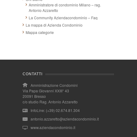
Amministratore di condominio Milano – rag.
Antonio Azzaretto
La Community Aziendacondominio – Faq
La mappa di Azienda Condominio
Mappa categorie
CONTATTI
Amministrazione Condomini
Via Papa Giovanni XXIII° 43
20091 Bresso
c/o studio Rag. Antonio Azzaretto
InfoLine: (+39) 02.674.81.304
antonio.azzaretto@aziendacondominio.it
www.aziendacondominio.it