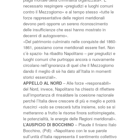
necessario respingere «pregiudizi e luoghi comuni
contro il Mezzogiorno» e al tempo stesso «tutte le
forze rappresentative delle regioni meridionali
devono però opporre un sereno riconoscimento
delle insufficienze che essi hanno mostrato in
decenni di autogoverno».
«Del patrimonio culminato nelle conquiste del 1860-
1861, possiamo come meridionali essere fieri. Non
c’è spazio- ha ribadito Napolitano – per pregiudizi e
luoghi comuni che purtroppo ancora o nuovamente
circolano nell’ignoranza di quel che il Mezzogiorno
dando il meglio di sè ha dato all’Italia in momenti
storici essenziali».
APPELLO AL NORD
– Alle forze «responsabili»
del Nord, invece, Napolitano ha chiesto di riflettere
sull’importanza di rinsaldare la coesione nazionale
perché l’Italia deve crescere di più e meglio e potrà
riuscirci «solo se crescerà tutta insieme, solo se si
metteranno a frutto le risorse finora sottoimpiegate,
le potenzialità, le energie delle Regioni meridionali».
L’AUSPICIO DI BOCCHINO
– Plaude il finiano Italo
Bocchino, (Pdl): «Napolitano con le sue parole
sull’unità d’Italia rappresenta il sentimento collettivo