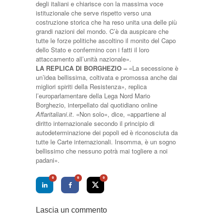
degli italiani e chiarisce con la massima voce
istituzionale che serve rispetto verso una
costruzione storica che ha reso unita una delle più
grandi nazioni del mondo. C’è da auspicare che
tutte le forze politiche ascoltino il monito del Capo
dello Stato e confermino con i fatti il loro
attaccamento all’unità nazionale».
LA REPLICA DI BORGHEZIO –
«La secessione è
un’idea bellissima, coltivata e promossa anche dai
migliori spiriti della Resistenza», replica
l’europarlamentare della Lega Nord Mario
Borghezio, interpellato dal quotidiano online
Affaritaliani.it
. «Non solo», dice, «appartiene al
diritto internazionale secondo il principio di
autodeterminazione dei popoli ed è riconosciuta da
tutte le Carte internazionali. Insomma, è un sogno
bellissimo che nessuno potrà mai togliere a noi
padani».
0
0
0
Lascia un commento