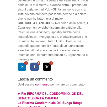
Berlusconi è tornato a parlare del caso Ruby. «Non
cedo di un millimetro», avrebbe detto il premier ad
alcuni parlamentari Pdl. «Gli italiani sono con me.
Tutti devono prendere posizione perché sia chiaro
che io non ho fatto nulla di male».
CRITICHE A SANTORO –
Nel corso della serata, il
Cavaliere non avrebbe risparmiato critiche alla
trasmissione
Annozero,
apostrofandola come
«scandalosa», «vergognosa», e sottolineando che
«Santoro ha superato tutti i limiti». Berlusconi,
secondo quanto hanno riferito alcuni partecipanti,
avrebbe criticato duramente i contenuti della
trasmissione, interamente basati su «spazzatura e
menzogne».
0
0
0
Lascia un commento
Devi essere
connesso
per inviare un commento.
⇐
Re: RIFORMA DEL CONDOMINIO, OK DEL
SENATO, ORA LA CAMERA
La Riforma Condominiale Del Bunga Bunga