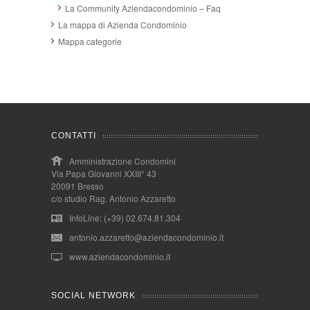
La Community Aziendacondominio – Faq
La mappa di Azienda Condominio
Mappa categorie
CONTATTI
Amministrazione Condomini
Via Papa Giovanni XXIII° 43
20091 Bresso
c/o studio Rag. Antonio Azzaretto
InfoLine: (+39) 02.674.81.304
antonio.azzaretto@aziendacondominio.it
www.aziendacondominio.it
SOCIAL NETWORK