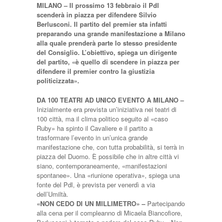
MILANO
– Il prossimo 13 febbraio il Pdl
scenderà in piazza per difendere Silvio
Berlusconi. Il partito del premier sta infatti
preparando una grande manifestazione a Milano
alla quale prenderà parte lo stesso presidente
del Consiglio. L’obiettivo, spiega un dirigente
del partito, «è quello di scendere in piazza per
difendere il premier contro la giustizia
politicizzata».
DA 100 TEATRI AD UNICO EVENTO A MILANO –
Inizialmente era prevista un’iniziativa nei teatri di
100 città, ma il clima politico seguito al «caso
Ruby» ha spinto il Cavaliere e il partito a
trasformare l’evento in un’unica grande
manifestazione che, con tutta probabilità, si terrà in
piazza del Duomo. È possibile che in altre città vi
siano, contemporaneamente, «manifestazioni
spontanee». Una «riunione operativa», spiega una
fonte del Pdl, è prevista per venerdì a via
dell’Umiltà.
«NON CEDO DI UN MILLIMETRO»
–
Partecipando
alla cena per il compleanno di Micaela Biancofiore,