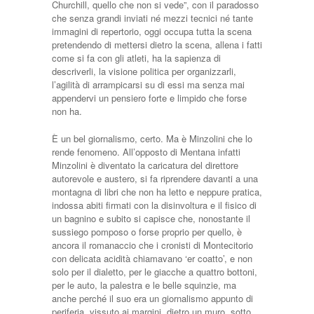
Churchill, quello che non si vede”, con il paradosso
che senza grandi inviati né mezzi tecnici né tante
immagini di repertorio, oggi occupa tutta la scena
pretendendo di mettersi dietro la scena, allena i fatti
come si fa con gli atleti, ha la sapienza di
descriverli, la visione politica per organizzarli,
l’agilità di arrampicarsi su di essi ma senza mai
appendervi un pensiero forte e limpido che forse
non ha.
È un bel giornalismo, certo. Ma è Minzolini che lo
rende fenomeno. All’opposto di Mentana infatti
Minzolini è diventato la caricatura del direttore
autorevole e austero, si fa riprendere davanti a una
montagna di libri che non ha letto e neppure pratica,
indossa abiti firmati con la disinvoltura e il fisico di
un bagnino e subito si capisce che, nonostante il
sussiego pomposo o forse proprio per quello, è
ancora il romanaccio che i cronisti di Montecitorio
con delicata acidità chiamavano ‘er coatto’, e non
solo per il dialetto, per le giacche a quattro bottoni,
per le auto, la palestra e le belle squinzie, ma
anche perché il suo era un giornalismo appunto di
periferia, vissuto ai margini, dietro un muro, sotto