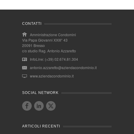
CONTATTI
Amministrazione Condomini
Via Papa Giovanni XXIII° 43
20091 Bresso
c/o studio Rag. Antonio Azzaretto
InfoLine: (+39) 02.674.81.304
antonio.azzaretto@aziendacondominio.it
www.aziendacondominio.it
SOCIAL NETWORK
ARTICOLI RECENTI