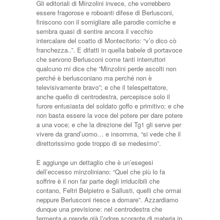
Gli editoriali di Minzolini invece, che vorrebbero
essere fragorose e roboanti difese di Berlusconi,
finiscono con il somigliare alle parodie comiche e
sembra quasi di sentire ancora il vecchio
intercalare del coatto di Montecitorio: “v’o dico cò
franchezza..”. E difatti in quella babele di portavoce
che servono Berlusconi come tanti interruttori
qualcuno mi dice che “Minzolini perde ascolti non
perché è berlusconiano ma perché non è
televisivamente bravo”; e che il telespettatore,
anche quello di centrodestra, percepisce solo il
furore entusiasta del soldato goffo e primitivo; e che
non basta essere la voce del potere per dare potere
a una voce; e che la direzione del Tg1 gli serve per
vivere da grand’uomo… e insomma, “si vede che il
direttorissimo gode troppo di se medesimo”.
E aggiunge un dettaglio che è un’esegesi
dell’eccesso minzoliniano: “Quel che più lo fa
soffrire è il non far parte degli irriducibili che
contano, Feltri Belpietro e Sallusti, quelli che ormai
neppure Berlusconi riesce a domare”. Azzardiamo
dunque una previsione: nel centrodestra che
fermenta e prende già l’odore scorante di materia in