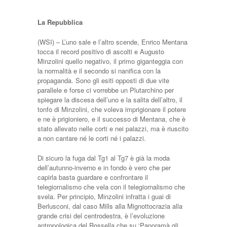
La Repubblica
(WSI) – L’uno sale e l’altro scende, Enrico Mentana
tocca il record positivo di ascolti e Augusto
Minzolini quello negativo, il primo giganteggia con
la normalità e il secondo si nanifica con la
propaganda. Sono gli esiti opposti di due vite
parallele e forse ci vorrebbe un Plutarchino per
spiegare la discesa dell’uno e la salita dell’altro, il
tonfo di Minzolini, che voleva imprigionare il potere
e ne è prigioniero, e il successo di Mentana, che è
stato allevato nelle corti e nei palazzi, ma è riuscito
a non cantare né le corti né i palazzi.
Di sicuro la fuga dal Tg1 al Tg7 è già la moda
dell’autunno-inverno e in fondo è vero che per
capirla basta guardare e confrontare il
telegiornalismo che vela con il telegiornalismo che
svela. Per principio, Minzolini infratta i guai di
Berlusconi, dal caso Mills alla Mignottocrazia alla
grande crisi del centrodestra, è l’evoluzione
antropologica del Rossella che su ‘Panoramà gli