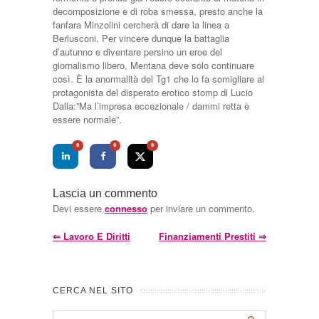
decomposizione e di roba smessa, presto anche la
fanfara Minzolini cercherà di dare la linea a
Berlusconi. Per vincere dunque la battaglia
d’autunno e diventare persino un eroe del
giornalismo libero, Mentana deve solo continuare
così. È la anormalità del Tg1 che lo fa somigliare al
protagonista del disperato erotico stomp di Lucio
Dalla:”Ma l’impresa eccezionale / dammi retta è
essere normale”.
0
0
0
Lascia un commento
Devi essere
connesso
per inviare un commento.
⇐
Lavoro E Diritti
Finanziamenti Prestiti
⇒
CERCA NEL SITO