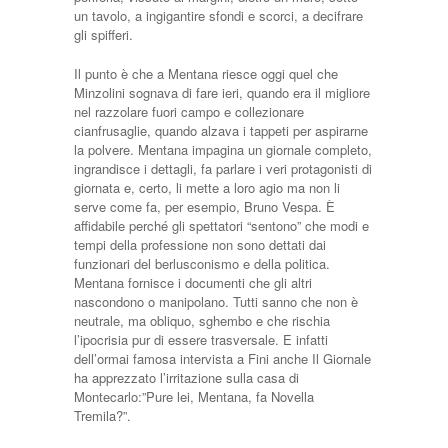
un tavolo, a ingigantire sfondi e scorci, a decifrare
gli spifferi.
Il punto è che a Mentana riesce oggi quel che
Minzolini sognava di fare ieri, quando era il migliore
nel razzolare fuori campo e collezionare
cianfrusaglie, quando alzava i tappeti per aspirarne
la polvere. Mentana impagina un giornale completo,
ingrandisce i dettagli, fa parlare i veri protagonisti di
giornata e, certo, li mette a loro agio ma non li
serve come fa, per esempio, Bruno Vespa. È
affidabile perché gli spettatori “sentono” che modi e
tempi della professione non sono dettati dai
funzionari del berlusconismo e della politica.
Mentana fornisce i documenti che gli altri
nascondono o manipolano. Tutti sanno che non è
neutrale, ma obliquo, sghembo e che rischia
l’ipocrisia pur di essere trasversale. E infatti
dell’ormai famosa intervista a Fini anche Il Giornale
ha apprezzato l’irritazione sulla casa di
Montecarlo:”Pure lei, Mentana, fa Novella
Tremila?”.