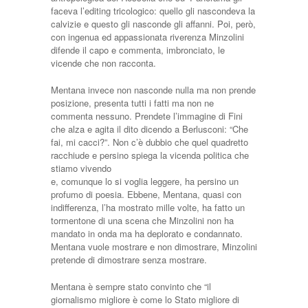
faceva l’editing tricologico: quello gli nascondeva la
calvizie e questo gli nasconde gli affanni. Poi, però,
con ingenua ed appassionata riverenza Minzolini
difende il capo e commenta, imbronciato, le
vicende che non racconta.
Mentana invece non nasconde nulla ma non prende
posizione, presenta tutti i fatti ma non ne
commenta nessuno. Prendete l’immagine di Fini
che alza e agita il dito dicendo a Berlusconi: “Che
fai, mi cacci?”. Non c’è dubbio che quel quadretto
racchiude e persino spiega la vicenda politica che
stiamo vivendo
e, comunque lo si voglia leggere, ha persino un
profumo di poesia. Ebbene, Mentana, quasi con
indifferenza, l’ha mostrato mille volte, ha fatto un
tormentone di una scena che Minzolini non ha
mandato in onda ma ha deplorato e condannato.
Mentana vuole mostrare e non dimostrare, Minzolini
pretende di dimostrare senza mostrare.
Mentana è sempre stato convinto che “il
giornalismo migliore è come lo Stato migliore di