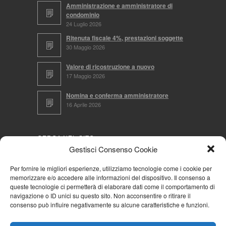
Amministrazione e amministratore di
condominio
24 Luglio 2026
Ritenuta fiscale 4%, prestazioni soggette
30 Maggio 2026
Valore di ricostruzione a nuovo
17 Maggio 2026
Nomina e conferma amministratore
16 Aprile 2026
CERCA NEL SITO
Gestisci Consenso Cookie
Per fornire le migliori esperienze, utilizziamo tecnologie come i cookie per
memorizzare e/o accedere alle informazioni del dispositivo. Il consenso a
NAVIGA PER
queste tecnologie ci permetterà di elaborare dati come il comportamento di
navigazione o ID unici su questo sito. Non acconsentire o ritirare il
Mappa completa
consenso può influire negativamente su alcune caratteristiche e funzioni.
Mappa categorie
Cookie Policy (UE)