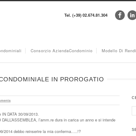
Tel. (+39) 02.674.81.304
ndominiali
Consorzio AziendaCondominio
Modello Di Rend
 CONDOMINIALE IN PROROGATIO
C
mments
e IN DATA 30/09/2013.
DALL’ASSEMBLEA, l’amm.re dura in carica un anno e si intende
S
09/2014 debbo reinserire la mia conferma…..!?