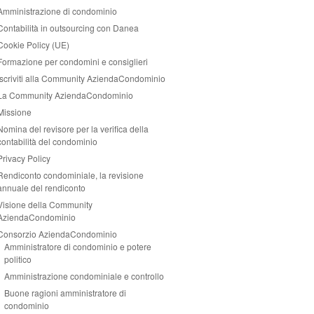
Amministrazione di condominio
Contabilità in outsourcing con Danea
Cookie Policy (UE)
Formazione per condomini e consiglieri
Iscriviti alla Community AziendaCondominio
La Community AziendaCondominio
Missione
Nomina del revisore per la verifica della
contabilità del condominio
Privacy Policy
Rendiconto condominiale, la revisione
annuale del rendiconto
Visione della Community
AziendaCondominio
Consorzio AziendaCondominio
Amministratore di condominio e potere
politico
Amministrazione condominiale e controllo
Buone ragioni amministratore di
condominio