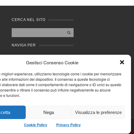
CERCA NEL SITO
NAVIGA PER
Mappa completa
Gestisci Consenso Cookie
Mappa categorie
Cookie Policy (UE)
le migliori esperienze, utilizziamo tecnologie come i cookie per memorizzare
Privacy Policy
 alle informazioni del dispositivo. Il consenso a queste tecnologie ci
i elaborare dati come il comportamento di navigazione o ID unici su questo
Forum
consentire o ritirare il consenso può influire negativamente su alcune
Iscriviti alla Community
he e funzioni.
AziendaCondominio
cetta
Nega
Visualizza le preferenze
Cookie Policy
Privacy Policy