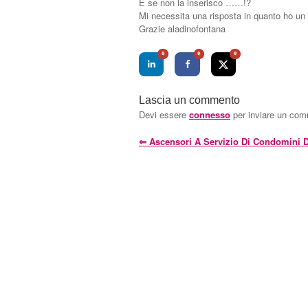
E se non la inserisco ……!?
Mi necessita una risposta in quanto ho un
Grazie aladinofontana
0
0
0
Lascia un commento
Devi essere
connesso
per inviare un co
⇐
Ascensori A Servizio Di Condomini D