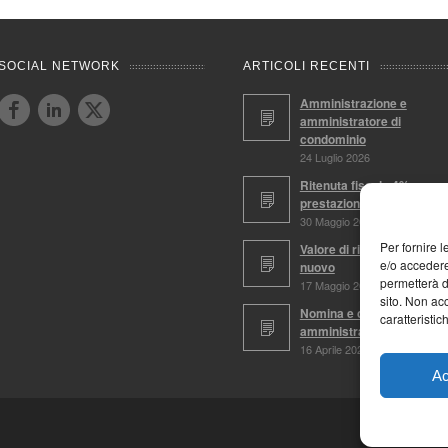
SOCIAL NETWORK
ARTICOLI RECENTI
Amministrazione e
amministratore di
condominio
24 Luglio 2026
Ritenuta fiscale 4%,
prestazioni soggette
30 Maggio 2026
Per fornire 
Valore di ricostruzione a
e/o accedere
nuovo
permetterà d
17 Maggio 2026
sito. Non ac
Nomina e conferma
caratteristic
amministratore
16 Aprile 2026
Ac