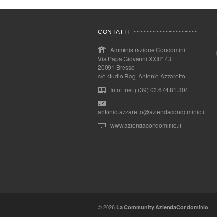
CONTATTI
Amministrazione Condomini
Via Papa Giovanni XXIII° 43
20091 Bresso
c/o studio Rag. Antonio Azzaretto
InfoLine: (+39) 02.674.81.304
antonio.azzaretto@aziendacondominio.it
www.aziendacondominio.it
© 2026
La Community AziendaCondominio