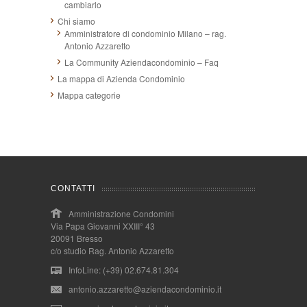
cambiarlo
Chi siamo
Amministratore di condominio Milano – rag.
Antonio Azzaretto
La Community Aziendacondominio – Faq
La mappa di Azienda Condominio
Mappa categorie
CONTATTI
Amministrazione Condomini
Via Papa Giovanni XXIII° 43
20091 Bresso
c/o studio Rag. Antonio Azzaretto
InfoLine: (+39) 02.674.81.304
antonio.azzaretto@aziendacondominio.it