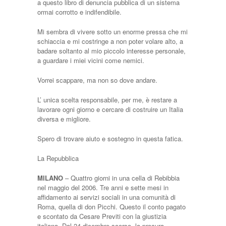
a questo libro di denuncia pubblica di un sistema
ormai corrotto e indifendibile.
Mi sembra di vivere sotto un enorme pressa che mi
schiaccia e mi costringe a non poter volare alto, a
badare soltanto al mio piccolo interesse personale,
a guardare i miei vicini come nemici.
Vorrei scappare, ma non so dove andare.
L’ unica scelta responsabile, per me, è restare a
lavorare ogni giorno e cercare di costruire un Italia
diversa e migliore.
Spero di trovare aiuto e sostegno in questa fatica.
La Repubblica
MILANO
– Quattro giorni in una cella di Rebibbia
nel maggio del 2006. Tre anni e sette mesi in
affidamento ai servizi sociali in una comunità di
Roma, quella di don Picchi. Questo il conto pagato
e scontato da Cesare Previti con la giustizia
italiana. Dal 24 dicembre scorso, la procura