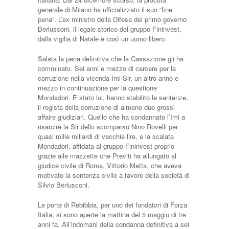
generale di Milano ha ufficializzato il suo “fine
pena”. L’ex ministro della Difesa del primo governo
Berlusconi, il legale storico del gruppo Fininvest,
dalla vigilia di Natale è così un uomo libero.
Salata la pena definitiva che la Cassazione gli ha
comminato. Sei anni e mezzo di carcere per la
corruzione nella vicenda Imi-Sir, un altro anno e
mezzo in continuazione per la questione
Mondadori. È stato lui, hanno stabilito le sentenze,
il regista della corruzione di almeno due grossi
affaire giudiziari. Quello che ha condannato l’Imi a
risarcire la Sir dello scomparso Nino Rovelli per
quasi mille miliardi di vecchie lire, e la scalata
Mondadori, affidata al gruppo Fininvest proprio
grazie alle mazzette che Previti ha allungato al
giudice civile di Roma, Vittorio Metta, che aveva
motivato la sentenza civile a favore della società di
Silvio Berlusconi.
Le porte di Rebibbia, per uno dei fondatori di Forza
Italia, si sono aperte la mattina del 5 maggio di tre
anni fa. All’indomani della condanna definitiva a sei