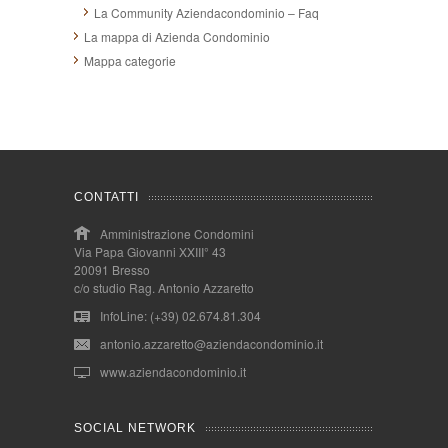
La Community Aziendacondominio – Faq
La mappa di Azienda Condominio
Mappa categorie
CONTATTI
Amministrazione Condomini
Via Papa Giovanni XXIII° 43
20091 Bresso
c/o studio Rag. Antonio Azzaretto
InfoLine: (+39) 02.674.81.304
antonio.azzaretto@aziendacondominio.it
www.aziendacondominio.it
SOCIAL NETWORK