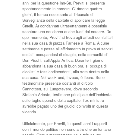
anni per la questione Imi-Sir, Previti si presenta
spontaneamente in carcere. Ci rimane quattro
giorni, il tempo necessario al Tribunale di
Sorveglianza della capitale di applicare la legge
Cirielli. Ai condannati ultrasettantenni è possibile
scontare una condanna anche fuori dal carcere. Da
quel momento, Previti si trova agli arresti domiciliari
nella sua casa di piazza Farnese a Roma. Alcune
settimane e passa all’affidamento in prova ai servizi
sociali, occupandosi di disagio, nella comunità di
Don Picchi, sull’Appia Antica. Durante il giorno,
abbandona la sua casa di buon ora, si occupa di
alcolisti e tossicodipendenti, alla sera rientra nella
sua casa. Nei week end, invece, è libero. Sono
testimoniate presenze costanti al circolo
Cannottieri, sul Lungotevere, dove secondo
Stefania Ariosto, testimone principale dell’inchiesta
sulle toghe sporche della capitale, l’ex ministro
avrebbe pagato uno dei giudici coinvolti in questa
vicenda.
Ufficialmente, per Previti, in questi anni i rapporti
con il mondo politico non sono altro che un lontano
ricordo. Oltre a “comparsate” nella tribuna vip